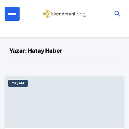
İçeriğe
geç
Ara:
Yazar: Hatay Haber
YAŞAM