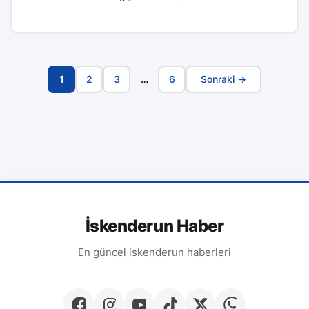
1
2
3
…
6
Sonraki →
Sayfa
Navigasyonu
İskenderun Haber
En güncel iskenderun haberleri