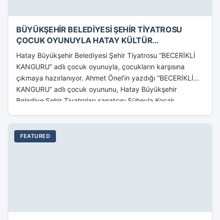
BÜYÜKŞEHİR BELEDİYESİ ŞEHİR TİYATROSU
ÇOCUK OYUNUYLA HATAY KÜLTÜR
MERKEZİ’NDE
Hatay Büyükşehir Belediyesi Şehir Tiyatrosu “BECERİKLİ
KANGURU” adlı çocuk oyunuyla, çocukların karşısına
çıkmaya hazırlanıyor. Ahmet Önel’in yazdığı “BECERİKLİ
KANGURU” adlı çocuk oyununu, Hatay Büyükşehir
Belediye Şehir Tiyatroları sanatçısı Süheyla Koçak...
FEATURED