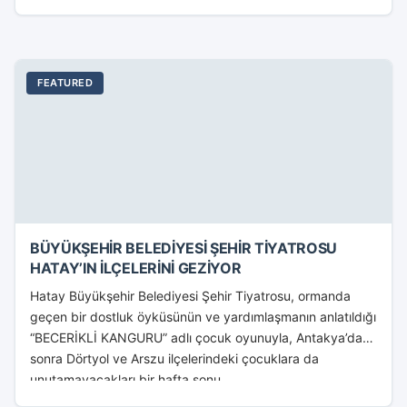
FEATURED
BÜYÜKŞEHİR BELEDİYESİ ŞEHİR TİYATROSU
HATAY’IN İLÇELERİNİ GEZİYOR
Hatay Büyükşehir Belediyesi Şehir Tiyatrosu, ormanda
geçen bir dostluk öyküsünün ve yardımlaşmanın anlatıldığı
“BECERİKLİ KANGURU” adlı çocuk oyunuyla, Antakya’dan
sonra Dörtyol ve Arszu ilçelerindeki çocuklara da
unutamayacakları bir hafta sonu...