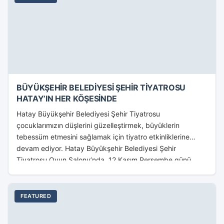
BÜYÜKŞEHİR BELEDİYESİ ŞEHİR TİYATROSU
HATAY’IN HER KÖŞESİNDE
Hatay Büyükşehir Belediyesi Şehir Tiyatrosu
çocuklarımızın düşlerini güzelleştirmek, büyüklerin
tebessüm etmesini sağlamak için tiyatro etkinliklerine
devam ediyor. Hatay Büyükşehir Belediyesi Şehir
Tiyatrosu Oyun Salonu’nda, 12 Kasım Perşembe günü
Naci Aslan’ın...
FEATURED