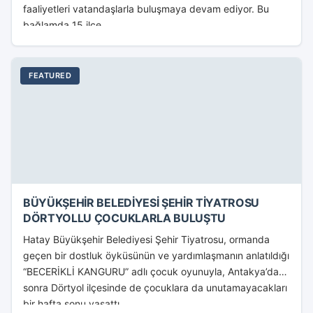
faaliyetleri vatandaşlarla buluşmaya devam ediyor. Bu
bağlamda 15 ilçe...
FEATURED
BÜYÜKŞEHİR BELEDİYESİ ŞEHİR TİYATROSU
DÖRTYOLLU ÇOCUKLARLA BULUŞTU
Hatay Büyükşehir Belediyesi Şehir Tiyatrosu, ormanda
geçen bir dostluk öyküsünün ve yardımlaşmanın anlatıldığı
“BECERİKLİ KANGURU” adlı çocuk oyunuyla, Antakya’dan
sonra Dörtyol ilçesinde de çocuklara da unutamayacakları
bir hafta sonu yaşattı....