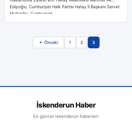
Edipoğlu, Cumhuriyet Halk Partisi Hatay İl Başkanı Servet
Mullaoğlu, Cumhuriyet...
← Önceki
1
2
3
Sayfa
Navigasyonu
İskenderun Haber
En güncel iskenderun haberleri