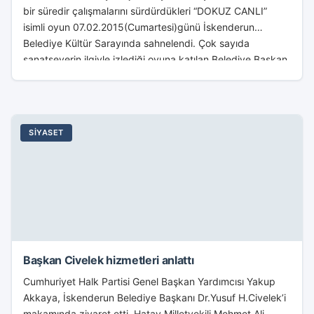
bir süredir çalışmalarını sürdürdükleri “DOKUZ CANLI”
isimli oyun 07.02.2015(Cumartesi)günü İskenderun
Belediye Kültür Sarayında sahnelendi. Çok sayıda
sanatseverin ilgiyle izlediği oyuna katılan Belediye Başkan
Yardımcısı...
SIYASET
Başkan Civelek hizmetleri anlattı
Cumhuriyet Halk Partisi Genel Başkan Yardımcısı Yakup
Akkaya, İskenderun Belediye Başkanı Dr.Yusuf H.Civelek’i
makamında ziyaret etti. Hatay Milletvekili Mehmet Ali