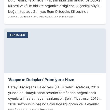
bütünleştirici etkinlikleri kapsamında Samandağ Ortodoks
Kilisesi Vakfı ile birlikte organize ettiği çocuk şenliği büyük
beğeni topladı. St. İlyas Rum Ortodoks Kilisesi’nde
gerçekleştirilen etkinlikte HBB’nin başarılı...
FEATURED
‘Scapın’ın Dolapları’ Prömiyere Hazır
Hatay Büyükşehir Belediyesi (HBB) Şehir Tiyatrosu, 2016
yılında da Hataylı sanatseverler tarafından beğenilecek
oyunlara imza atmaya hazırlanıyor. Şehir Tiyatrosu, 2015-
2016 sezonunun başında oldukça ilgi gören ve izleyenler
tarafından ayakta alkışlanan...