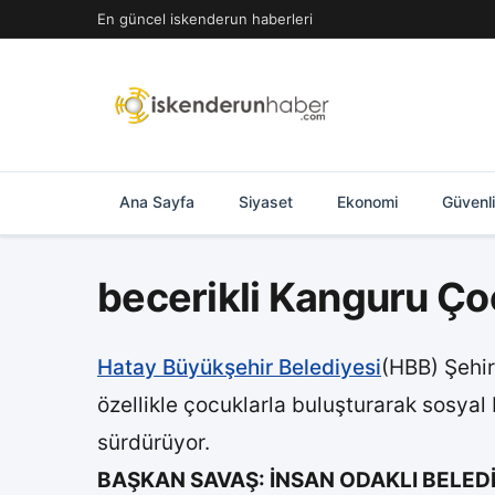
İçeriğe
En güncel iskenderun haberleri
geç
Ana Sayfa
Siyaset
Ekonomi
Güvenl
becerikli Kanguru Çoc
Hatay Büyükşehir Belediyesi
(HBB) Şehir 
özellikle çocuklarla buluşturarak sosyal
sürdürüyor.
BAŞKAN SAVAŞ: İNSAN ODAKLI BELEDİ