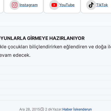
Instagram
YouTube
TikTok
 OYUNLARLA GİRMEYE HAZIRLANIYOR
kle çocukları biliçlendirirken eğlendiren ve doğa i
devam edecek.
Ara 28, 2015
2 dk
Yazar:
Haber İskenderun