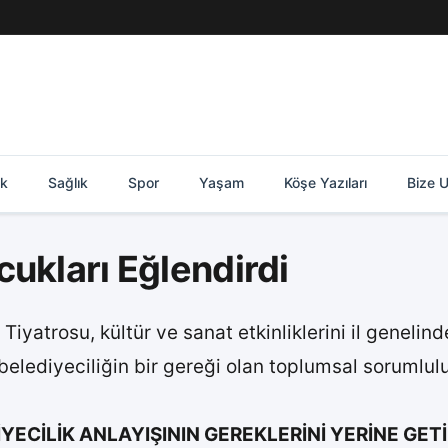
ik
Sağlık
Spor
Yaşam
Köşe Yazıları
Bize U
ukları Eğlendirdi
Tiyatrosu, kültür ve sanat etkinliklerini il genelin
 belediyeciliğin bir gereği olan toplumsal sorumlul
YECİLİK ANLAYIŞININ GEREKLERİNİ YERİNE GET