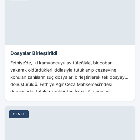
Dosyalar Birleştirildi
Fethiye’de, iki kamyoncuyu av tüfeğiyle, bir çobanı
yakarak öldürdükleri iddiasıyla tutuklanıp cezaevine
konulan zanlıların suç dosyaları birleştirilerek tek dosyaya
dönüştürüldü. Fethiye Ağır Ceza Mahkemesi’ndeki
duruşmada, tutuklu zanlılardan İsmail Y, duruşma...
GENEL