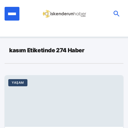
İçeriğe
geç
Ara:
kasım Etiketinde 274 Haber
YAŞAM