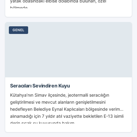
yatak odasındaki elbise dolabında bulunan, özel
bölmede...
GENEL
Seracıları Sevindiren Kuyu
Kütahya’nın Simav ilçesinde, jeotermalli seracılığın
geliştirilmesi ve mevcut alanların genişletilmesini
hedefleyen Belediye Eynal Kaplıcaları bölgesinde verim
alınamadığı için 7 yıldır atıl vaziyette bekletilen E-13 isimli
derin sıcak su kuyusunda bakım...