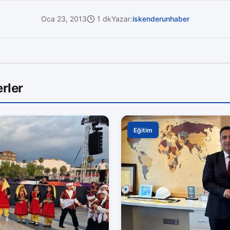
Oca 23, 2013
1 dk
Yazar:
iskenderunhaber
rler
Eğitim