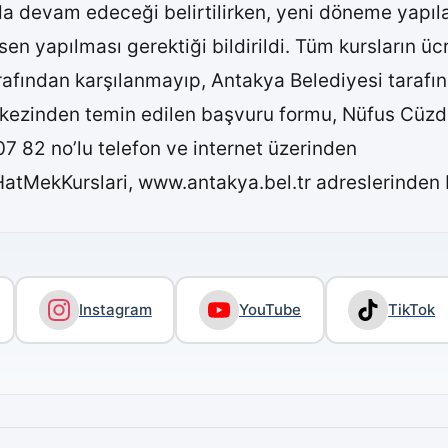
da devam edeceği belirtilirken, yeni döneme yapı
apılması gerektiği bildirildi. Tüm kursların ücret
rafından karşılanmayıp, Antakya Belediyesi tarafınd
kezinden temin edilen başvuru formu, Nüfus Cüzda
07 82 no’lu telefon ve internet üzerinden
ekKurslari, www.antakya.bel.tr adreslerinden bilg
Instagram
YouTube
TikTok