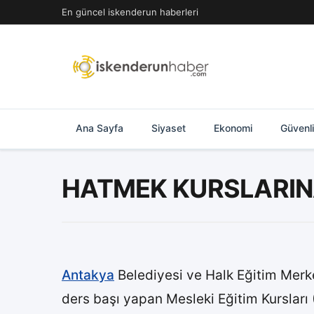
İçeriğe
En güncel iskenderun haberleri
geç
Ana Sayfa
Siyaset
Ekonomi
Güvenl
HATMEK KURSLARIN
Antakya
Belediyesi ve Halk Eğitim Mer
ders başı yapan Mesleki Eğitim Kursları 