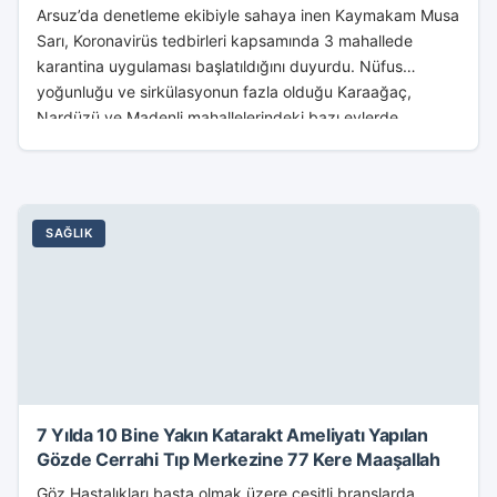
Arsuz’da denetleme ekibiyle sahaya inen Kaymakam Musa
Sarı, Koronavirüs tedbirleri kapsamında 3 mahallede
karantina uygulaması başlatıldığını duyurdu. Nüfus
yoğunluğu ve sirkülasyonun fazla olduğu Karaağaç,
Nardüzü ve Madenli mahallelerindeki bazı evlerde...
SAĞLIK
7 Yılda 10 Bine Yakın Katarakt Ameliyatı Yapılan
Gözde Cerrahi Tıp Merkezine 77 Kere Maaşallah
Göz Hastalıkları başta olmak üzere çeşitli branşlarda