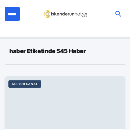
İçeriğe
geç
Ara:
haber Etiketinde 545 Haber
KÜLTÜR SANAT