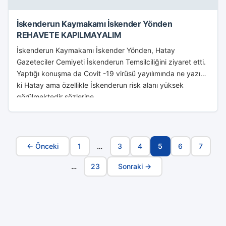
İskenderun Kaymakamı İskender Yönden
REHAVETE KAPILMAYALIM
İskenderun Kaymakamı İskender Yönden, Hatay
Gazeteciler Cemiyeti İskenderun Temsilciliğini ziyaret etti.
Yaptığı konuşma da Covit -19 virüsü yayılımında ne yazık
ki Hatay ama özellikle İskenderun risk alanı yüksek
görülmektedir sözlerine...
← Önceki
1
…
3
4
5
6
7
Sayfa
…
23
Sonraki →
Navigasyonu