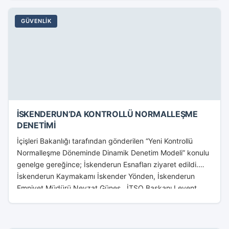
GÜVENLIK
İSKENDERUN’DA KONTROLLÜ NORMALLEŞME
DENETİMİ
İçişleri Bakanlığı tarafından gönderilen “Yeni Kontrollü
Normalleşme Döneminde Dinamik Denetim Modeli” konulu
genelge gereğince; İskenderun Esnafları ziyaret edildi.
İskenderun Kaymakamı İskender Yönden, İskenderun
Emniyet Müdürü Nevzat Güneş, İTSO Başkanı Levent...