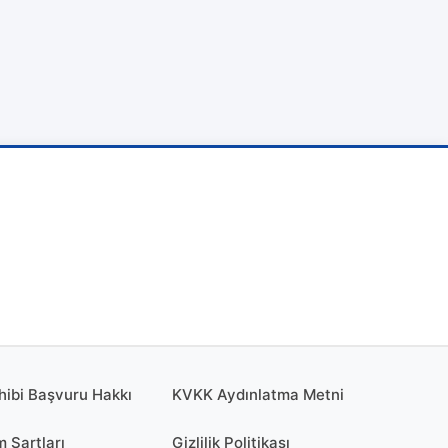
hibi Başvuru Hakkı
KVKK Aydınlatma Metni
m Şartları
Gizlilik Politikası