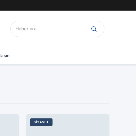
Ara:
laşın
SIYASET