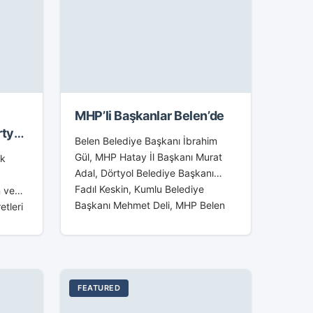
MHP’li Başkanlar Belen’de
rtyol
Belen Belediye Başkanı İbrahim
i
Gül, MHP Hatay İl Başkanı Murat
rk
Adal, Dörtyol Belediye Başkanı
Fadıl Keskin, Kumlu Belediye
n ve
Başkanı Mehmet Deli, MHP Belen
etleri
İlçe Başkanı Seyfullah Gürbüz,
aret
MHP Belen Kadın...
Sen
FEATURED