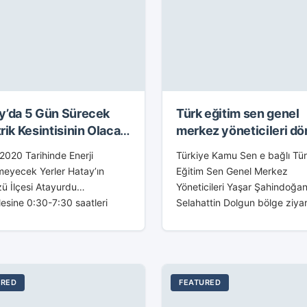
y’da 5 Gün Sürecek
Türk eğitim sen genel
rik Kesintisinin Olacağı
merkez yöneticileri dö
lleler Açıklandı
belediyesini ziyaret ett
2020 Tarihinde Enerji
Türkiye Kamu Sen e bağlı Tü
meyecek Yerler Hatay’ın
Eğitim Sen Genel Merkez
zü İlçesi Atayurdu
Yöneticileri Yaşar Şahindoğa
esine 0:30-7:30 saatleri
Selahattin Dolgun bölge ziyar
da Tesis çalışması nedeniyle
kapsamında Belediyemizi ziy
 verilemeyecektir. Hatay’ın
ettiler. Ziyarete Türk Eğitim 
zü İlçesi Fatikli Mahallesine
(TES) Hatay 2. Nolu...
17:30 saatleri arasında Tesis
ası nedeniyle enerji...
URED
FEATURED