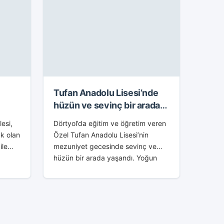
Tufan Anadolu Lisesi’nde
hüzün ve sevinç bir arada
z”
yaşandı
lesi,
Dörtyol’da eğitim ve öğretim veren
ak olan
Özel Tufan Anadolu Lisesi’nin
ile
mezuniyet gecesinde sevinç ve
hüzün bir arada yaşandı. Yoğun
a
katılımın olduğu mezuniyet
zi
gecesine Dörtyol Kaymakamı
Parti
Recep Soytürk, Dörtyol Belediye
Başkanı Yaşar...