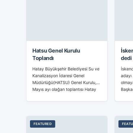
Hatsu Genel Kurulu
İske
Toplandı
dedi
Hatay Büyükşehir Belediyesi Su ve
İskend
Kanalizasyon İdaresi Genel
adayı 
Müdürlüğü(HATSU) Genel Kurulu,
olmay
Mayıs ayı olağan toplantısı Hatay
Başkan
Büyükşehir Belediye Başkanı Doç.
kutlam
Dr. Lütfü Savaş başkanlığında
toplan
gerçekleştirildi. Hatay Valiliği
Cumhur
Yatırım İzleme ve...
adayı.
FEATURED
FEAT