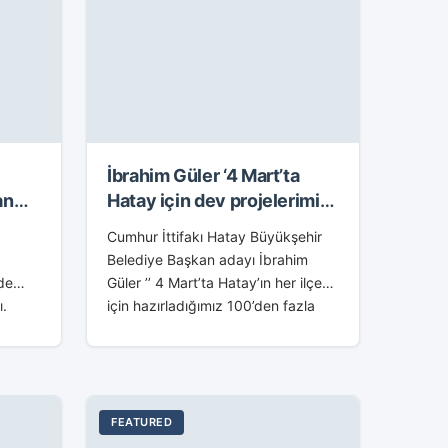
İbrahim Güler ‘4 Mart’ta
an
Hatay için dev projelerimizi
açıklayacağız’
Cumhur İttifakı Hatay Büyükşehir
Belediye Başkan adayı İbrahim
de
Güler ’’ 4 Mart’ta Hatay’ın her ilçesi
ı.
için hazırladığımız 100’den fazla
dev projelerimizi açıklayacağız. Biz
birileri gibi de 80 küsür dev proje...
..
FEATURED