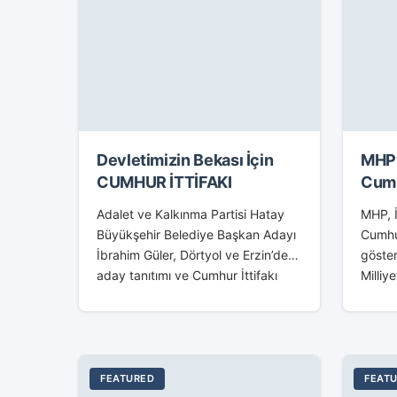
Devletimizin Bekası İçin
MHP’
CUMHUR İTTİFAKI
Cumh
olar
Adalet ve Kalkınma Partisi Hatay
MHP, İ
Büyükşehir Belediye Başkan Adayı
Cumhur
İbrahim Güler, Dörtyol ve Erzin’de
göster
aday tanıtımı ve Cumhur İttifakı
Milliy
seçim bürolarının açılışını yaptı. AK
Kumlu
Parti ve MHP Milletvekilleri,
Dörtyo
Belediye Başkan...
Başkan
önceki
FEATURED
FEAT