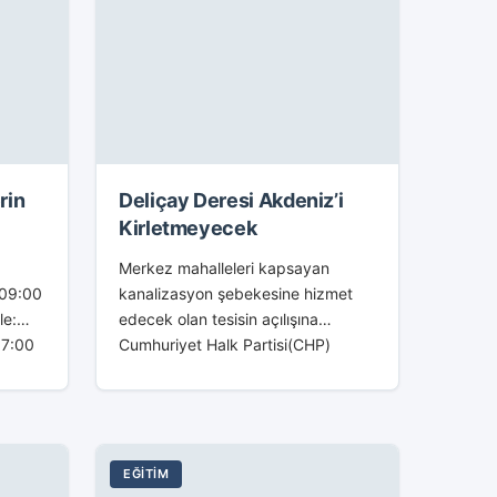
rin
Deliçay Deresi Akdeniz’i
Kirletmeyecek
Merkez mahalleleri kapsayan
 09:00
kanalizasyon şebekesine hizmet
le:
edecek olan tesisin açılışına
17:00
Cumhuriyet Halk Partisi(CHP)
KLI
Hatay Milletvekili Mevlüt Dudu,
a
Hatay Büyükşehir Belediye(HBB)
Başkanı Doç. Dr. Lütfü Savaş,
Dörtyol Belediye Başkanı Yaşar
Toksoy,...
EĞITIM