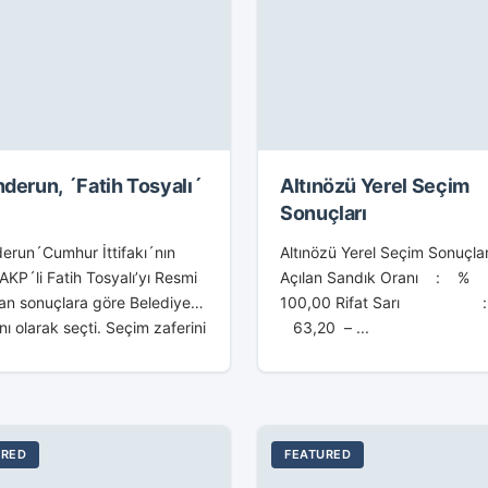
nderun, ´Fatih Tosyalı´
Altınözü Yerel Seçim
Sonuçları
erun´Cumhur İttifakı´nın
Altınözü Yerel Seçim Sonuçla
AKP´li Fatih Tosyalı’yı Resmi
Açılan Sandık Oranı : %
an sonuçlara göre Belediye
100,00 Rifat Sarı
ı olarak seçti. Seçim zaferini
63,20 – ...
ak için İlçe teşkilatı önünde
an partililerle birlikte kutlayan
 İttifakının Belediye Başkan
..
URED
FEATURED