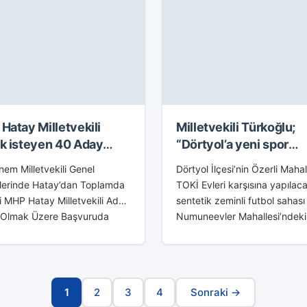
Hatay Milletvekili
Milletvekili Türkoğlu;
k isteyen 40 Aday
“Dörtyol’a yeni spor
nın isimleri
tesisleri kazandırıyoru
em Milletvekili Genel
Dörtyol İlçesi’nin Özerli Mahal
lerinde Hatay’dan Toplamda
TOKİ Evleri karşısına yapılac
i MHP Hatay Milletvekili Aday
sentetik zeminli futbol sahası 
 Olmak Üzere Başvuruda
Numuneevler Mahallesi’ndeki
u. MHP Hatay Milletvekili
Kapalı Spor Salonu’nun yanın
 isteyen 40 Aday Adayının
yapılacak olan Gençlik Merke
ri (İsim Listesi Alfabetik
yatırım programına alındı. AK 
mıştır...
Hatay...
1
2
3
4
Sonraki →
Sayfa