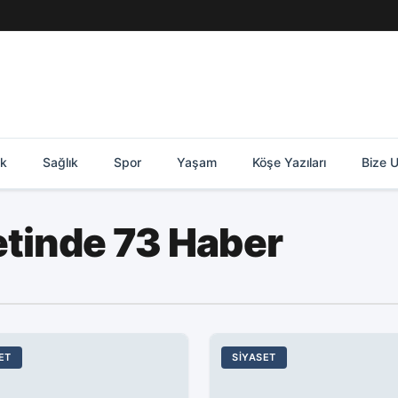
ik
Sağlık
Spor
Yaşam
Köşe Yazıları
Bize U
ketinde 73 Haber
ET
SIYASET