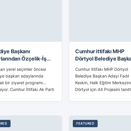
diye Başkanı
Cumhur ittifakı MHP
larından Özçelik-İş
Dörtyol Belediye Başk
ikasına Ziyaret
Adayı Fadıl Keskin 44
an yerel seçimler öncesi
Cumhur ittifakı MHP Dörtyol
Projesini Tanıttı
iye başkan adaylarında
Belediye Başkan Adayı Fadıl
ı bir ziyaret programı
Keskin, Halk Eğitim Merkezin
iyor. Cumhur İttifakı Ak Parti
Dörtyol için 44 Projesini tanıtt
derun Belediye Başkan adayı
Tanıtım toplantısına AK Parti
Tosyalı ve ekibi, CHP
Milletvekili ve MKYK üyesi H.
derun Belediye Başkan adayı
Bayram Türkoğlu, MHP Hatay.
...
URED
FEATURED