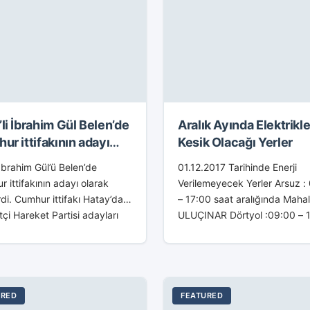
li İbrahim Gül Belen’de
Aralık Ayında Elektrikle
ur ittifakının adayı
Kesik Olacağı Yerler
ak gösterdi
brahim Gül’ü Belen’de
01.12.2017 Tarihinde Enerji
 ittifakının adayı olarak
Verilemeyecek Yerler Arsuz :
di. Cumhur ittifakı Hatay’da
– 17:00 saat aralığında Mahal
etçi Hareket Partisi adayları
ULUÇINAR Dörtyol :09:00 – 
’da Mehmet Deli ve
saat aralığında Mahalle: OCA
l’da mevcut MHP’li Belediye
09:00 – 17:00 saat aralığınd
ı Yaşar Toksoy’un yerine bir
Mahalle: KUZUCULU –...
...
URED
FEATURED