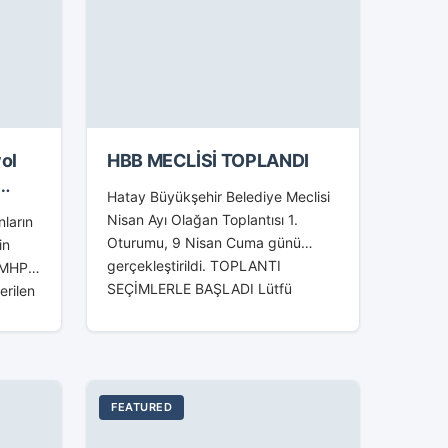
yol
HBB MECLİSİ TOPLANDI
Hatay Büyükşehir Belediye Meclisi
Nisan Ayı Olağan Toplantısı 1.
nların
Oturumu, 9 Nisan Cuma günü
in
gerçekleştirildi. TOPLANTI
MHP’li
SEÇİMLERLE BAŞLADI Lütfü
erilen
Savaş’ın başkanlığında yapılan
kmıştı.
toplantıda ilk olarak bir sonraki
 Sadir
mahalli idareler genel...
FEATURED