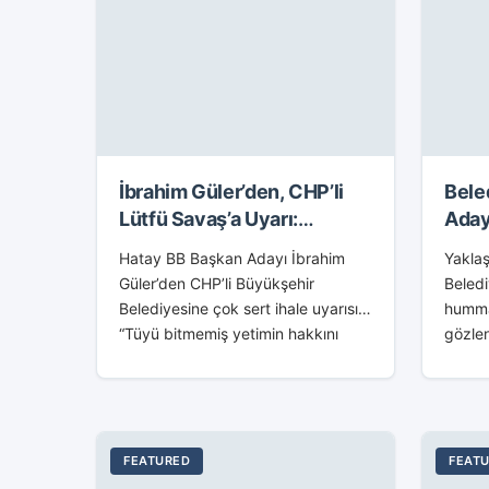
İbrahim Güler’den, CHP’li
Bele
Lütfü Savaş’a Uyarı:
Aday
YANDAŞLARINA PEŞKEŞ
Send
Hatay BB Başkan Adayı İbrahim
Yaklaş
ÇEKTİĞİN İHALEYİ GERİ
Güler’den CHP’li Büyükşehir
Beled
ÇEKMEZSEN…
Belediyesine çok sert ihale uyarısı;
hummal
“Tüyü bitmemiş yetimin hakkını
gözlen
Lütfü Savaş ve yandaşlarına
İsken
yedirmeyeceğiz. Büyükşehir’in
Fatih 
İstanbullu bir firmanın 750 bin TL
İsken
teklif...
Yılmaz
FEATURED
FEAT