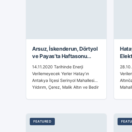
Arsuz, İskenderun, Dörtyol
Hata
ve Payas’ta Haftasonu
Elekt
Elektrikler Kesik Olacak
Maha
14.11.2020 Tarihinde Enerji
28.10.
Verilemeyecek Yerler Hatay’ın
Verile
Antakya İlçesi Serinyol Mahallesi
Altınö
Yıldırım, Çerez, Malik Altın ve Bedir
Mahall
Sokak ile Tahtaköprü Mahallesi
arasın
Yıldırım, Kışla, Cami ve Okul Sokak.
enerji
Uzunalıç Mahallesi İrebe,
Altınö
Dönmezler,...
14:00-
çalışm
FEATURED
FEAT