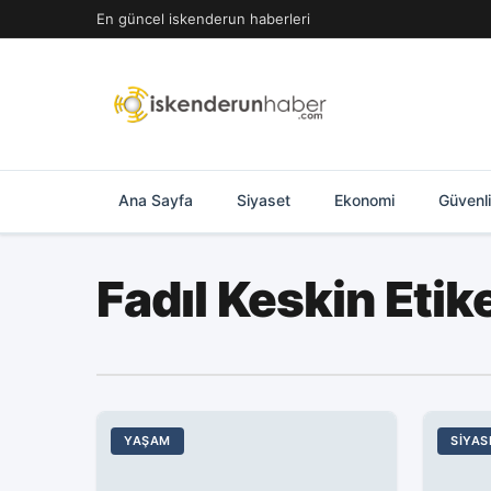
İçeriğe
En güncel iskenderun haberleri
geç
Ana Sayfa
Siyaset
Ekonomi
Güvenl
Fadıl Keskin Eti
YAŞAM
SIYAS