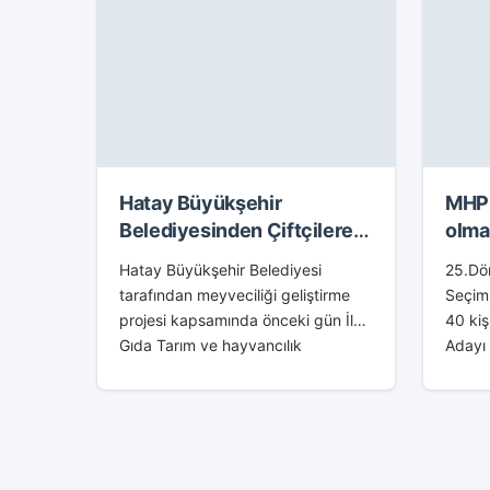
Hatay Büyükşehir
MHP 
Belediyesinden Çiftçilere
olma
8000 Adet Fidan
Adayı
Hatay Büyükşehir Belediyesi
25.Dön
tarafından meyveciliği geliştirme
Seçim
projesi kapsamında önceki gün İl
40 kiş
Gıda Tarım ve hayvancılık
Adayı
Müdürlüğüyle birlikte ortaklaşa
Bulund
olarak narenciye üreticilerine 8000
olmak
adet minowase ve okitsu fidanları
isimle
dağıtıldı. Fidan dağıtım törenine
Sıralan
Hatay Büyükşehir Belediye...