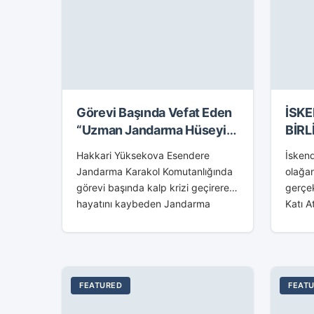
Görevi Başında Vefat Eden
İSK
“Uzman Jandarma Hüseyin
BİRL
Mılık” Son Yolculuğuna
Hakkari Yüksekova Esendere
İskend
Uğurlandı
Jandarma Karakol Komutanlığında
olağan
görevi başında kalp krizi geçirerek
gerçek
hayatını kaybeden Jandarma
Katı A
Uzman Çavuş Hüseyin Mılık son
Tosyal
yolculuğuna uğurlandı. Türk
gerçek
Bayrağına sarılı tabutu, İlçemiz
toplan
Sarıselim Camisinde getirilen
hizmet
Jandarma...
toplan
FEATURED
FEAT