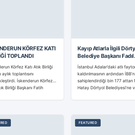
ENDERUN KÖRFEZ KATI
Kayıp Atlarla İlgili Dört
İĞİ TOPLANDI
Belediye Başkanı Fadıl
Keskin İstifa Etti
erun Körfez Katı Atık Birliği
İstanbul Adalar’daki atlı fayto
 aylık toplantısını
kaldırılmasının ardından İBB’n
leştirdi. İskenderun Körfez
sahiplendirdiği bin 177 attan 
tık Birliği Başkanı Fatih
Hatay Dörtyol Belediyesi’ne v
ı başkanlığında
50 atın kaybolduğu ortaya çı
leştirilen yönetim
MHP Genel Başkan Yardımcısı
tısında çevre ve temizlik
Durmaz, Dörtyol Belediye
leri ele alındı. Düzenlenen
Başkanı...
tıya Dörtyol...
URED
FEATURED