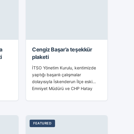
a
Cengiz Başar’a teşekkür
i
plaketi
İTSO Yönetim Kurulu, kentimizde
yaptığı başarılı çalışmalar
dolayısıyla İskenderun İlçe eski
Emniyet Müdürü ve CHP Hatay
Milletvekili aday adayı Cengiz
Başar’a plaket takdim etti. Sivil
toplum kuruluşlarının desteğinin
emniyet teşkilatının...
FEATURED