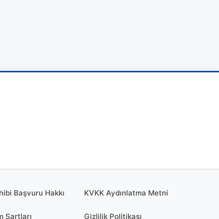
hibi Başvuru Hakkı
KVKK Aydınlatma Metni
m Şartları
Gizlilik Politikası