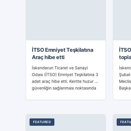
İTSO Emniyet Teşkilatına
İTSO
Araç hibe etti
topla
İskenderun Ticaret ve Sanayi
İskend
Odası (İTSO) Emniyet Teşkilatına 3
Şubat 
adet araç hibe etti. Kentte huzur ve
Mecli
güvenliğin sağlanması noktasında
Başkan
24 saat aralıksı görev yapan
Meclis
Emniyet teşkilatına araçları İTSO
İktisa
yetkilileri tarafından...
Öğreti
FEATURED
FEAT