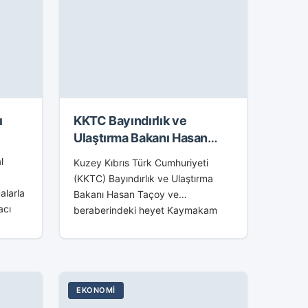
ı
KKTC Bayındırlık ve
Ulaştırma Bakanı Hasan
Taçoy Kaymakam Özyiğit’i
l
Kuzey Kıbrıs Türk Cumhuriyeti
Ziyaret Etti
(KKTC) Bayındırlık ve Ulaştırma
alarla
Bakanı Hasan Taçoy ve
acı
beraberindeki heyet Kaymakam
ami
H.Hasan Özyiğit’i 23 Ocak 2015
Cuma günü ziyaret etti.
Kaymakamı H.Hasan Özyiğit ve
Kurum Müdürleri...
EKONOMI