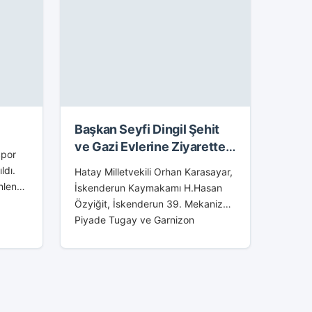
tanıtımını...
Başkan Seyfi Dingil Şehit
ve Gazi Evlerine Ziyarette
Spor
Bulundu
ldı.
Hatay Milletvekili Orhan Karasayar,
nlenen
İskenderun Kaymakamı H.Hasan
Özyiğit, İskenderun 39. Mekanize
Piyade Tugay ve Garnizon
Seyfi
Komutanı Tuğgeneral Hasan Polat,
ı
İskenderun Belediye Başkanı Seyfi
Dingil, İskenderun Deniz Üs
Komutanı Tuğamiral Kadir...