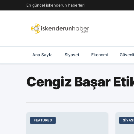
İçeriğe
En güncel iskenderun haberleri
geç
Ana Sayfa
Siyaset
Ekonomi
Güvenl
Cengiz Başar Eti
FEATURED
SIYAS