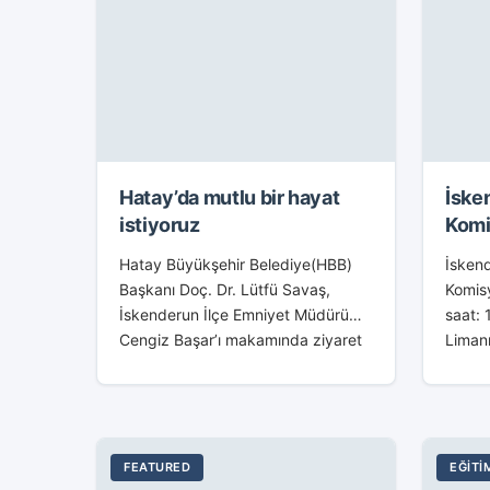
Hatay’da mutlu bir hayat
İske
istiyoruz
Komi
Yapıl
Hatay Büyükşehir Belediye(HBB)
İsken
Başkanı Doç. Dr. Lütfü Savaş,
Komisy
İskenderun İlçe Emniyet Müdürü
saat: 
Cengiz Başar’ı makamında ziyaret
Limanı
etti. Gerçekleştirilen ziyarette
İskend
Hatay’ın birliğine ve beraberliğine
İşletm
dikkat çekildi. İlçe Emniyet Müdürü
sahipl
Başar tarafından...
Kayma
FEATURED
EĞITI