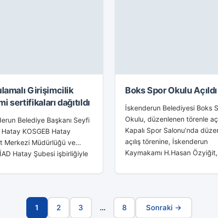
lamalı Girişimcilik
Boks Spor Okulu Açıldı
mi sertifikaları dağıtıldı
İskenderun Belediyesi Boks 
Okulu, düzenlenen törenle açı
erun Belediye Başkanı Seyfi
Kapalı Spor Salonu’nda düze
l, Hatay KOSGEB Hatay
açılış törenine, İskenderun
t Merkezi Müdürlüğü ve
Kaymakamı H.Hasan Özyiğit,
D Hatay Şubesi işbirliğiyle
İskenderun Belediye Başkanı 
enen Uygulamalı Girişimcilik
Dingil, Belen Belediye Başkan
 sertifika törenine katıldı.
Adnan Vurucu, İskenderun
AD’da düzenlenen törene,
Emniyet...
derun Kaymakamı H.Hasan
1
2
3
…
8
Sonraki →
,...
Sayfa