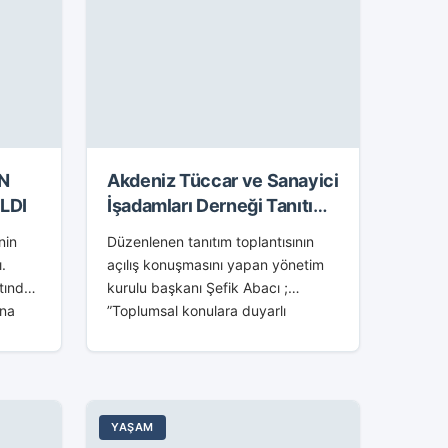
N
Akdeniz Tüccar ve Sanayici
LDI
İşadamları Derneği Tanıtım
Toplantısı
nin
Düzenlenen tanıtım toplantısının
.
açılış konuşmasını yapan yönetim
tında,
kurulu başkanı Şefik Abacı ;
ına
”Toplumsal konulara duyarlı
n
işadamlarımızın uzun
çalışmalarından sonra
memleketimizin ve bölgemizin
oy,
ekonomisine katkıda bulunmak
bulunmak üzere bugün sizlere
YAŞAM