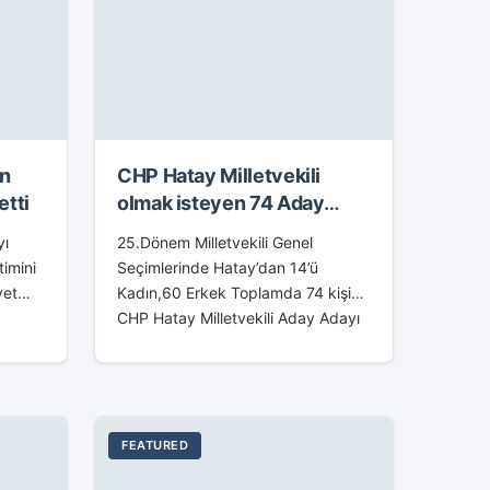
en
CHP Hatay Milletvekili
etti
olmak isteyen 74 Aday
Adayının isimleri
yı
25.Dönem Milletvekili Genel
timini
Seçimlerinde Hatay’dan 14’ü
yet
Kadın,60 Erkek Toplamda 74 kişi
CHP Hatay Milletvekili Aday Adayı
n
Olmak Üzere Başvuruda Bulundu.
ini
CHP Hatay Milletvekili olmak
isteyen 74 Aday Adayının isimleri
(İsim...
FEATURED