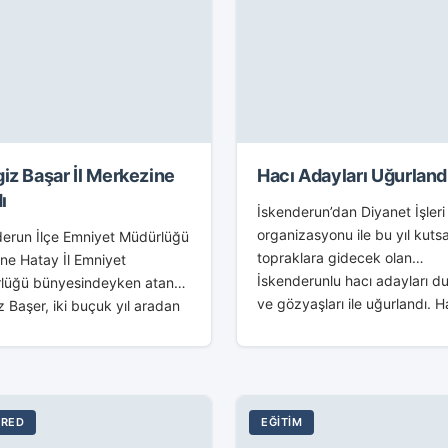
iz Başar İl Merkezine
Hacı Adayları Uğurland
ı
İskenderun’dan Diyanet İşleri
organizasyonu ile bu yıl kutsa
derun İlçe Emniyet Müdürlüğü
topraklara gidecek olan
ne Hatay İl Emniyet
İskenderunlu hacı adayları du
lüğü bünyesindeyken atanan
ve gözyaşları ile uğurlandı. H
 Başer, iki buçuk yıl aradan
adayları için Çay Mahallesi C
tekrar il Merkezine çekildi.
önünde bir uğurlama töreni
dan boşalan İskenderun İlçe
düzenlendi....
t Müdürlüğü’ne İl Trafik...
URED
EĞITIM