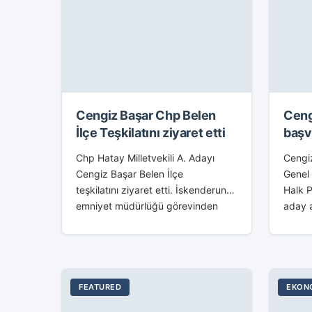
Cengiz Başar Chp Belen
Ceng
İlçe Teşkilatını ziyaret etti
başv
Merk
Chp Hatay Milletvekili A. Adayı
Cengi
Cengiz Başar Belen İlçe
Genel
teşkilatını ziyaret etti. İskenderun
Halk P
emniyet müdürlüğü görevinden
aday a
istifa ederek aday adaylığını
Emniy
açıklayan Cengiz Başar, Chp Belen
CHP G
Ailesini ziyaret etti. Chp Belen İlçe...
resmi 
Geçtiğ
FEATURED
EKON