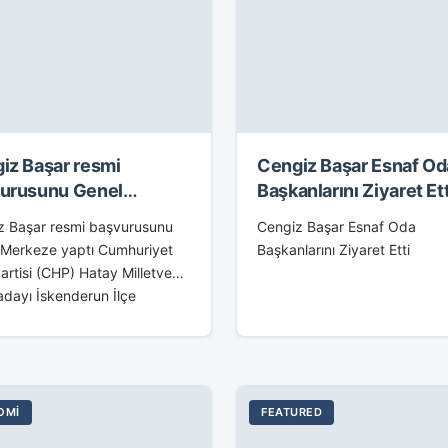
iz Başar resmi
Cengiz Başar Esnaf Od
urusunu Genel
Başkanlarını Ziyaret Ett
eze yaptı
z Başar resmi başvurusunu
Cengiz Başar Esnaf Oda
 Merkeze yaptı Cumhuriyet
Başkanlarını Ziyaret Etti
artisi (CHP) Hatay Milletvekili
dayı İskenderun İlçe
et eski Müdürü Cengiz Başar,
enel Merkezine giderek
başvurusunu yaptı.
imiz...
OMI
FEATURED