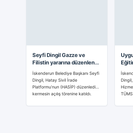
Seyfi Dingil Gazze ve
Uygu
Filistin yararına düzenlenen
Eğiti
kermese katıldı
İskenderun Belediye Başkanı Seyfi
İskend
Dingil, Hatay Sivil İrade
Dingi
Platformu’nun (HASİP) düzenlediği
Hizme
kermesin açılış törenine katıldı.
TÜMSİA
Başkan Seyfi Dingil, Gazze ve
düzenl
Filistin yararına düzenlenen
Eğitim
kermese emeği geçenleri kutladı.
TÜMSİ
Platformun Hatay’da faaliyet...
İsken
Özyiğit