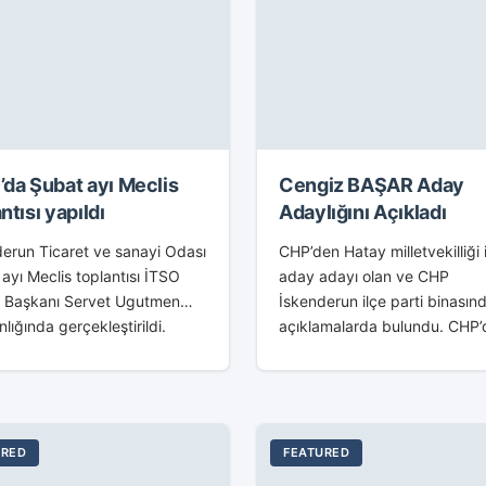
’da Şubat ayı Meclis
Cengiz BAŞAR Aday
ntısı yapıldı
Adaylığını Açıkladı
erun Ticaret ve sanayi Odası
CHP’den Hatay milletvekilliği 
ayı Meclis toplantısı İTSO
aday adayı olan ve CHP
s Başkanı Servet Ugutmen
İskenderun ilçe parti binasın
lığında gerçekleştirildi.
açıklamalarda bulundu. CHP’
 toplantısı öncesi MKÜ
Hatay milletvekilliği için ada
di ve İdari Bilimler Fakültesi
olan Cengiz Başar konuşması
m Üyesi Yrd. Doç. Dr....
şöyle sürdürdü: ”Çocuklarımı
üzerinde, gençlerimiz...
URED
FEATURED