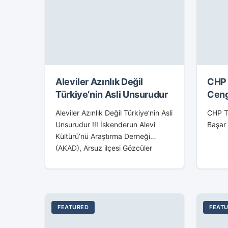
Aleviler Azınlık Değil
CHP 
Türkiye’nin Asli Unsurudur
Ceng
Aleviler Azınlık Değil Türkiye’nin Asli
CHP Ta
Unsurudur !!! İskenderun Alevi
Başar
Kültürü’nü Araştırma Derneği
(AKAD), Arsuz ilçesi Gözcüler
Mahallesi’nde hizmet veren Green
Park Sosyal Tesisleri’nde
düzenlediği dayanışma gecesiyle
siyaset ve işdünyasını bir...
FEATURED
FEAT