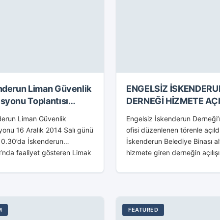
nderun Liman Güvenlik
ENGELSİZ İSKENDERU
syonu Toplantısı
DERNEĞİ HİZMETE AÇI
dı
derun Liman Güvenlik
Engelsiz İskenderun Derneği’
onu 16 Aralık 2014 Salı günü
ofisi düzenlenen törenle açıldı
10.30’da İskenderun
İskenderun Belediye Binası al
’nda faaliyet gösteren Limak
hizmete giren derneğin açılış
erun Uluslararası Liman
İskenderun Kaymakamı Hasa
eciliği A.Ş. (Limakport) ev
Özyiğit, İskenderun Belediye
iğinde bir araya geldi. İlçe
Başkanı Seyfi Dingil, Dörtyol
kamı Sayın...
Belediye Başkanı Yaşar Toks
Engelsiz...
M
FEATURED