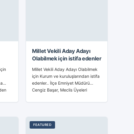
Millet Vekili Aday Adayı
Olabilmek için istifa edenler
için
Millet Vekili Aday Adayı Olabilmek
için Kurum ve kuruluşlarından istifa
da
edenler.. İlçe Emniyet Müdürü
den
Cengiz Başar, Meclis Üyeleri
y adayı
Muhittin Kara ,Mehmet Dönmez ve
nı
Filiz Özçöğrekçi Ümran Gültekin de
z
ilçe yönetimden...
FEATURED