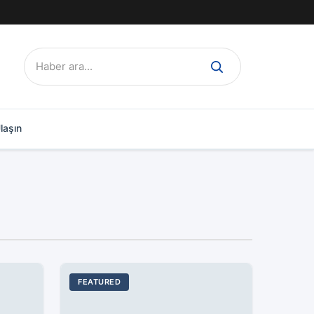
Ara:
laşın
FEATURED