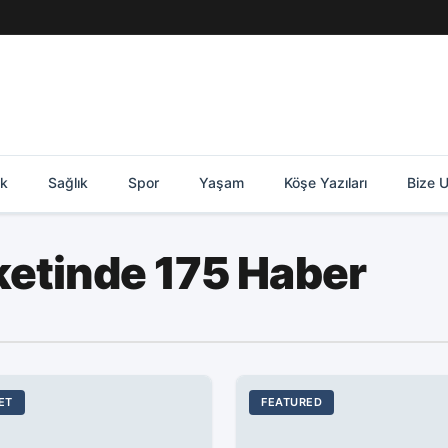
ik
Sağlık
Spor
Yaşam
Köşe Yazıları
Bize U
ketinde 175 Haber
ET
FEATURED