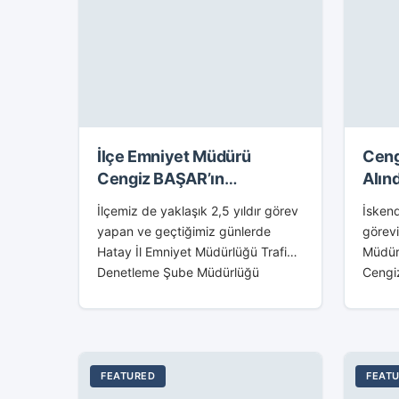
İlçe Emniyet Müdürü
Ceng
Cengiz BAŞAR’ın
Alınd
Kaymakam Özyiğit’e Veda
İlçemiz de yaklaşık 2,5 yıldır görev
İsken
Ziyareti
yapan ve geçtiğimiz günlerde
görevi
Hatay İl Emniyet Müdürlüğü Trafik
Müdür
Denetleme Şube Müdürlüğü
Cengiz
görevine atanan 3.Sınıf Emniyet
sonra 
Müdürü Cengiz Başar ile Hatay İl
Başar’
Emniyet Müdürlüğü...
Emniye
FEATURED
FEAT