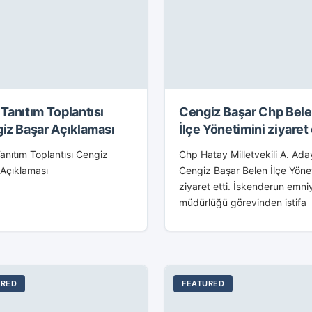
Tanıtım Toplantısı
Cengiz Başar Chp Bel
iz Başar Açıklaması
İlçe Yönetimini ziyaret 
nıtım Toplantısı Cengiz
Chp Hatay Milletvekili A. Ada
 Açıklaması
Cengiz Başar Belen İlçe Yöne
ziyaret etti. İskenderun emni
müdürlüğü görevinden istifa
ederek a. adaylığını açıklaya
Cengiz Başar, Chp Belen Ailes
ziyaret etti. Chp Belen...
URED
FEATURED