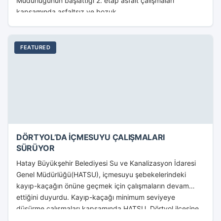
Müdürlüğünün başlattığı 2. etap asfalt çalışmaları
kapsamında asfaltsız ve bozuk...
FEATURED
DÖRTYOL’DA İÇMESUYU ÇALIŞMALARI
SÜRÜYOR
Hatay Büyükşehir Belediyesi Su ve Kanalizasyon İdaresi
Genel Müdürlüğü(HATSU), içmesuyu şebekelerindeki
kayıp-kaçağın önüne geçmek için çalışmaların devam
ettiğini duyurdu. Kayıp-kaçağı minimum seviyeye
düşürme çalışmaları kapsamında HATSU, Dörtyol ilçesine
bağlı Yeşilköy...