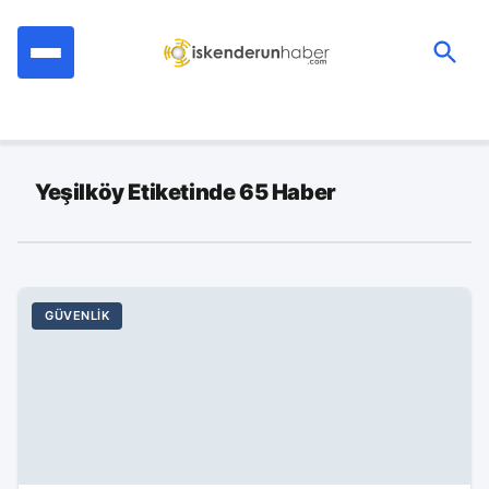
İçeriğe
geç
Ara:
Yeşilköy Etiketinde 65 Haber
GÜVENLIK