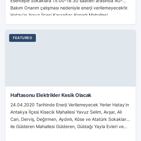
Esentepe Sokaklara 15:00-18:30 saatleri arasında AG-
Bakım Onarım çalışması nedeniyle enerji verilemeyecektir.
Hatay’ın Arsuz İlçesi Karaağaç Konarlı Mahallesi
Atatürk(Mustafa...
FEATURED
Haftasonu Elektrikler Kesik Olacak
24.04.2020 Tarihinde Enerji Verilemeyecek Yerler Hatay’ın
Antakya İlçesi Kisecik Mahallesi Yavuz Selim, Avşar, Ali
Can, Derviş, Değirmen, Aydınlı, Köse ve Atatürk Sokaklar
ile Gülderen Mahallesi Gülderen, Güldağı Yayla Evleri ve...