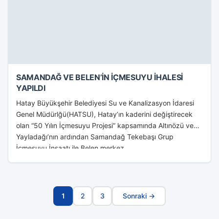
SAMANDAĞ VE BELEN’İN İÇMESUYU İHALESİ
YAPILDI
Hatay Büyükşehir Belediyesi Su ve Kanalizasyon İdaresi
Genel Müdürlğü(HATSU), Hatay’ın kaderini değiştirecek
olan “50 Yılın İçmesuyu Projesi” kapsamında Altınözü ve
Yayladağı’nın ardından Samandağ Tekebaşı Grup
İçmesuyu İnşaatı ile Belen merkez...
1
2
3
Sonraki →
Sayfa
Navigasyonu