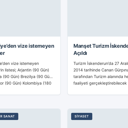
iye’den vize istemeyen
Manşet Turizm İskend
ler
Açıldı
e’den vize istemeyen
Turizm İskenderun’da 27 Aral
rin listesi; Arjantin (90 Gün)
2014 tarihinde Canan Gürpın
a (90 Gün) Brezilya (90 Gün)
tarafından Turizm alanında he
or (90 Gün) Kolombiya (180
faaliyeti gerçekleştirebilecek
Nikaragua (90 Gün) Paraguay
yüzlü , bilgili , tecrübeli ve d
n) Peru (183 Gün) Şili...
ekibi ile tatil severlere yaz tati
R SANAT
SIYASET