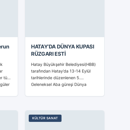
erun
HATAY’DA DÜNYA KUPASI
RÜZGARI ESTİ
ık
Hatay Büyükşehir Belediyesi(HBB)
ar
tarafından Hatay’da 13-14 Eylül
r türlü
tarihlerinde düzenlenen 5.
 güler
Geleneksel Aba güreşi Dünya
inamik
Kupası 23 ülkenin katılımıyla barış,
li ve...
sevgi ve kardeşlik ortamında sona
erdi. Şehrimizin ve ülkemizin
tanıtımına katkı...
KÜLTÜR SANAT