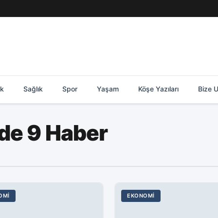
ik
Sağlık
Spor
Yaşam
Köşe Yazıları
Bize U
de 9 Haber
OMI
EKONOMI