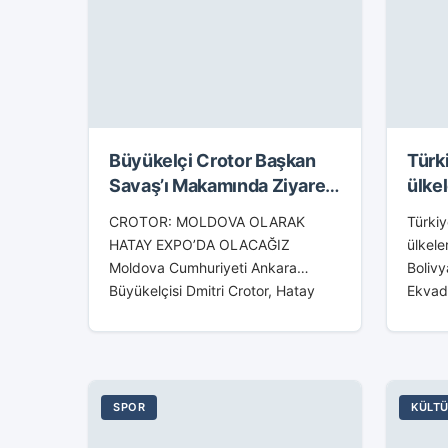
Büyükelçi Crotor Başkan
Türk
Savaş’ı Makamında Ziyaret
ülke
Etti
CROTOR: MOLDOVA OLARAK
Türkiy
HATAY EXPO’DA OLACAĞIZ
ülkele
Moldova Cumhuriyeti Ankara
Bolivy
Büyükelçisi Dmitri Crotor, Hatay
Ekvad
Büyükşehir Belediye Başkanı Lütfü
Gün) 
Savaş’ı makamında ziyaret etti.
(90 Gü
Görüşmede, Büyükelçi Dmitri
Crotor, Türkiye ve Moldova
arasında ticari...
SPOR
KÜLTÜ