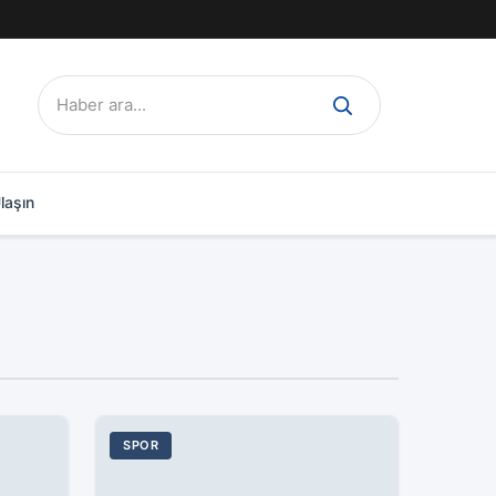
Ara:
laşın
SPOR