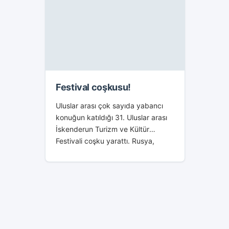
Festival coşkusu!
Uluslar arası çok sayıda yabancı
konuğun katıldığı 31. Uluslar arası
İskenderun Turizm ve Kültür
Festivali coşku yarattı. Rusya,
Bulgaristan, Arnavutluk, Gürcistan,
Makedonya, Kosova, Romanya,
Moldova, Kıbrıs ve ülkemizden
Konya ve...