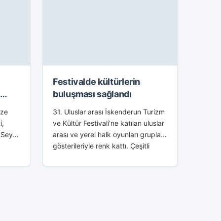
Festivalde kültürlerin
i
buluşması sağlandı
ize
31. Uluslar arası İskenderun Turizm
i,
ve Kültür Festivali’ne katılan uluslar
Seyfi
arası ve yerel halk oyunları grupları,
gösterileriyle renk kattı. Çeşitli
va
ülkelerden halkoyunları gruplarının
tür
katıldığı festivalde, kültürlerin
uz
buluşması sağlandı. Rusya,
,...
Bulgaristan,...