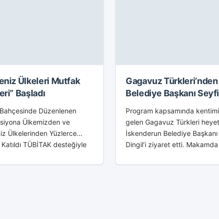
eniz Ülkeleri Mutfak
Gagavuz Türkleri’nden
eri” Başladı
Belediye Başkanı Seyf
Dingil’e Ziyaret
k Bahçesinde Düzenlenen
Program kapsamında kentim
siyona Ülkemizden ve
gelen Gagavuz Türkleri heyet
z Ülkelerinden Yüzlerce
İskenderun Belediye Başkanı 
Katıldı TÜBİTAK desteğiyle
Dingil’i ziyaret etti. Makamda
Valiliği öncülüğünde
gerçekleşen ziyarete, Moldo
rulan Hatay İl Yenilik
Cumhuriyeti Gagavuz Yeri Kül
ormu’nun projesi kapsamında
Bakanı Vasili İvancuk, Gagav
enen “Akdeniz Ülkeleri
Konser Müdürü Dimitri Kambur
 Günleri” 02 Eylül...