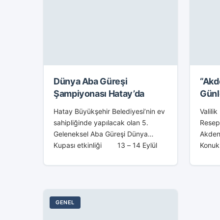
Dünya Aba Güreşi
“Akd
Şampiyonası Hatay’da
Günl
Hatay Büyükşehir Belediyesi’nin ev
Valili
sahipliğinde yapılacak olan 5.
Resep
Geleneksel Aba Güreşi Dünya
Akdeni
Kupası etkinliği 13 – 14 Eylül
Konuk 
tarihinde Hatay’da
Hatay 
gerçekleştirilecek. Beş yıl önce
oluştu
sadece 5 ülkenin...
Platf
düzenl
Mutfak
GENEL