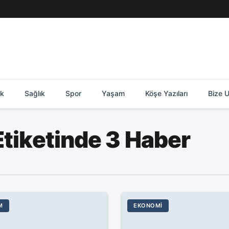
ik
Sağlık
Spor
Yaşam
Köşe Yazıları
Bize U
Etiketinde 3 Haber
M
EKONOMI