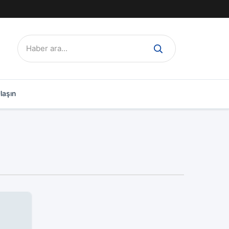
Ara:
laşın