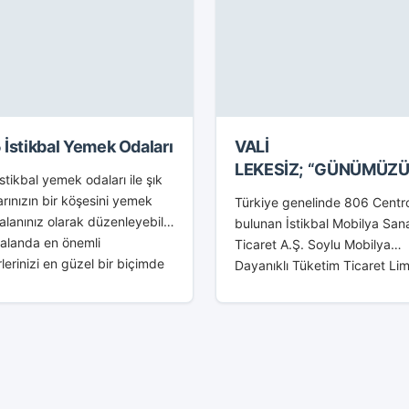
 İstikbal Yemek Odaları
VALİ
LEKESİZ; “GÜNÜMÜZ
stikbal yemek odaları ile şık
FATİHLERİ
arınızın bir köşesini yemek
Türkiye genelinde 806 Cent
GİRİŞİMCİLERDİR”
lanınız olarak düzenleyebilir
bulunan İstikbal Mobilya San
 alanda en önemli
Ticaret A.Ş. Soylu Mobilya
rlerinizi en güzel bir biçimde
Dayanıklı Tüketim Ticaret Lim
ayabilirsiniz. 2015 istikbal
Şirketi sahibi Mustafa Soylu’
odası takımları...
girişimiyle 807 İstikbal Cent
Dörtyollu hemşerilerimizin
hizmetine açtı. Açılışa Hatay Va