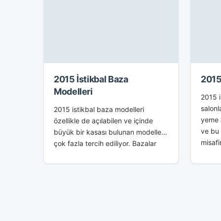
2015 İstikbal Baza
2015
Modelleri
2015 i
salonl
2015 istikbal baza modelleri
yeme a
özellikle de açılabilen ve içinde
ve bu
büyük bir kasası bulunan modelleri
misafi
çok fazla tercih ediliyor. Bazalar
karşıl
genellikle çok eşya topladığı için
yemek 
her evde bulunması gereken
eşyalardandır. Geniş...