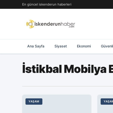
İçeriğe
En güncel iskenderun haberleri
geç
Ana Sayfa
Siyaset
Ekonomi
Güvenl
İstikbal Mobilya 
YAŞAM
YAŞA