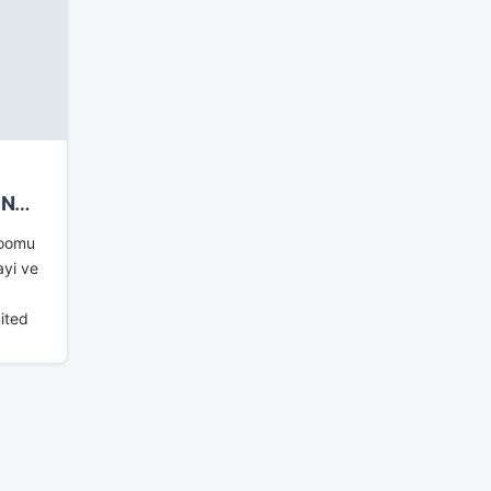
ÜN
roomu
ayi ve
ited
nun
room’u
lisi...