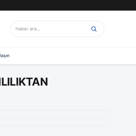
Ara:
laşın
MLILIKTAN