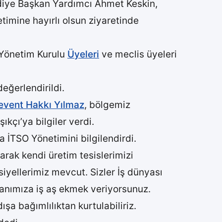
iye Başkan Yardımcı Ahmet Keskin,
timine hayırlı olsun ziyaretinde
 Yönetim Kurulu
Üyeleri
ve meclis üyeleri
eğerlendirildi.
event Hakkı Yılmaz
, bölgemiz
kçı’ya bilgiler verdi.
 İTSO Yönetimini bilgilendirdi.
parak kendi üretim tesislerimizi
iyellerimiz mevcut. Sizler İş dünyası
sanımıza iş aş ekmek veriyorsunuz.
şa bağımlılıktan kurtulabiliriz.