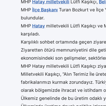
MHP
Hatay milletvekili
Lütfi Kaşıkçı,
Bel
MHP
İlçe Başkanı
Turan Bozkurt ve İlçe
bulundular.
MHP
Hatay
milletvekili Lütfi Kaşıkçı ve
karşıladı.
Karşılıklı sohbet ortamında geçen ziyare
Ziyaretten ötürü memnuniyetini dile get
ekonomisindeki son gelişmeler, sektörlerd
MHP Hatay milletvekili Lütfi Kaşıkçı ziy
Milletvekili Kaşıkçı, “Alın Terimiz İle ü
fabrikalarımızı kurmak zorundayız. Türk
olarak bölgemizde ihracat ve istihdam o
Ülkemiz genelinde de bu üretim odaklı yat