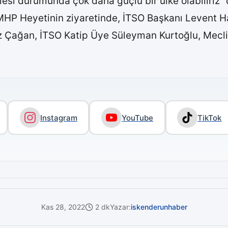
esi durumunda çok daha güçlü bir ülke olabiliriz” 
 MHP Heyetinin ziyaretinde, İTSO Başkanı Levent H
 Çağan, İTSO Katip Üye Süleyman Kurtoğlu, Meclis 
Instagram
YouTube
TikTok
Kas 28, 2022
2 dk
Yazar:
iskenderunhaber