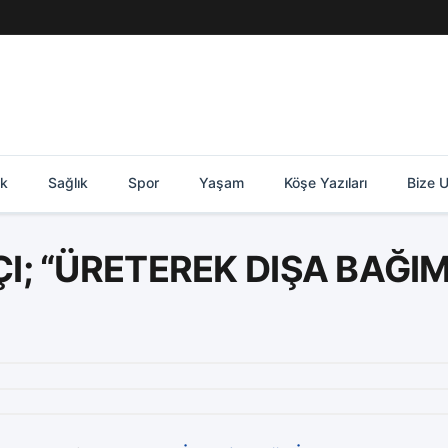
ik
Sağlık
Spor
Yaşam
Köşe Yazıları
Bize U
ÇI; “ÜRETEREK DIŞA BAĞI