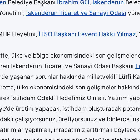
en
Belediye Başkanı
İbrahim Gül
,
İskenderun
Beled
 Yönetimi,
İskenderun Ticaret ve Sanayi Odası
yöne
 MHP Heyetini,
İTSO Başkanı Levent Hakkı Yılmaz
,
tte, ülke ve bölge ekonomisindeki son gelişmeler d
iren İskenderun Ticaret ve Sanayi Odası Başkanı
L
e yaşanan sorunlar hakkında milletvekili Lütfi Kaşı
arette, ülke ekonomisindeki son gelişmeler hakkında
reterek İstihdam Odaklı Hedefimiz Olmalı. Yatırım ya
iye’de üretim yapacak, istihdam oluşturacak potans
daklı çalışıyorsunuz, üretiyorsunuz ve binlerce in
ırımlar yapılmalı, ihracatımız arttırmalı böylece dı