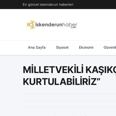
İçeriğe
En güncel iskenderun haberleri
geç
Ana Sayfa
Siyaset
Ekonomi
Güvenl
MİLLETVEKİLİ KAŞIK
KURTULABİLİRİZ”