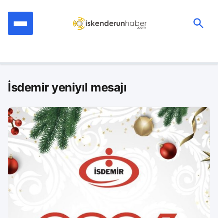
İçeriğe
geç
Ara:
İsdemir yeniyıl mesajı