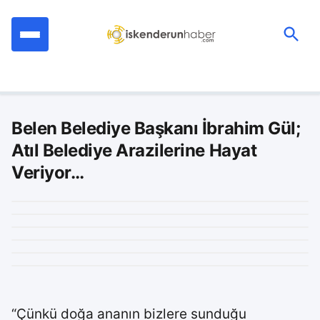
İçeriğe
geç
Ara:
Belen Belediye Başkanı İbrahim Gül;
Atıl Belediye Arazilerine Hayat
Veriyor…
“Çünkü doğa ananın bizlere sunduğu