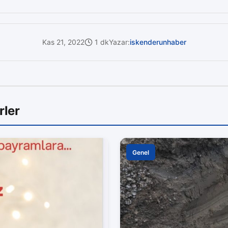
Kas 21, 2022
1 dk
Yazar:
iskenderunhaber
rler
Genel