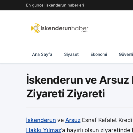
İçeriğe
En güncel iskenderun haberleri
geç
Ana Sayfa
Siyaset
Ekonomi
Güvenl
İskenderun ve Arsuz 
Ziyareti Ziyareti
İskenderun
ve
Arsuz
Esnaf Kefalet Kredi
Hakkı Yılmaz
’a hayırlı olsun ziyaretinde