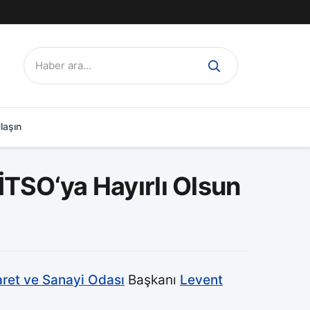
Ara:
laşın
TSO‘ya Hayırlı Olsun
aret ve Sanayi Odası
Başkanı
Levent