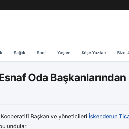
ik
Sağlık
Spor
Yaşam
Köşe Yazıları
Bize U
Esnaf Oda Başkanlarından İ
 Kooperatifi Başkan ve yöneticileri
İskenderun Tic
 bulundular.