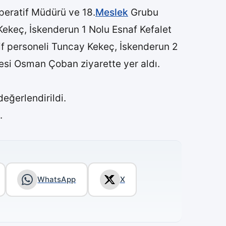
peratif Müdürü ve 18.
Meslek
Grubu
Kekeç, İskenderun 1 Nolu Esnaf Kefalet
if personeli Tuncay Kekeç, İskenderun 2
esi Osman Çoban ziyarette yer aldı.
değerlendirildi.
.
WhatsApp
X