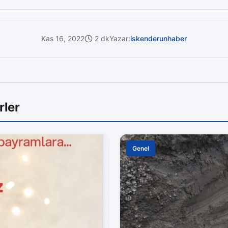
Kas 16, 2022
2 dk
Yazar:
iskenderunhaber
rler
Genel