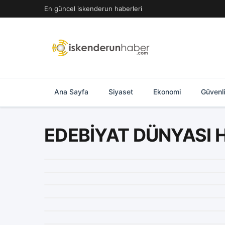
İçeriğe
En güncel iskenderun haberleri
geç
Ana Sayfa
Siyaset
Ekonomi
Güvenl
EDEBİYAT DÜNYASI 