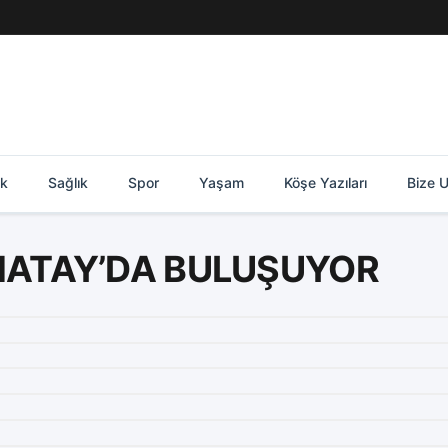
ik
Sağlık
Spor
Yaşam
Köşe Yazıları
Bize U
HATAY’DA BULUŞUYOR