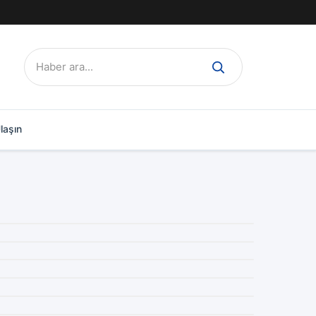
Ara:
laşın