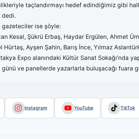
inlikleriyle taçlandırmayı hedef edindiğimiz gibi h
 dedi.
 gazeteciler ise şöyle:
rcan Kesal, Şükrü Erbaş, Haydar Ergülen, Ahmet Üm
l Hürtaş, Ayşen Şahin, Barış İnce, Yılmaz Aslant
Antakya Expo alanındaki Kültür Sanat Sokağı’nda ya
 günü ve panellerde yazarlarla buluşacağı fuara gir
Instagram
YouTube
TikTok