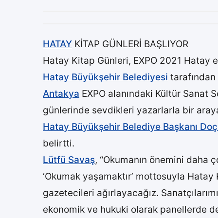
HATAY
KİTAP GÜNLERİ BAŞLIYOR
Hatay Kitap Günleri, EXPO 2021 Hatay ev 
Hatay Büyükşehir Belediyesi
tarafından 
Antakya
EXPO alanındaki Kültür Sanat S
günlerinde sevdikleri yazarlarla bir ara
Hatay Büyükşehir Belediye Başkanı Doç.
belirtti.
Lütfü Savaş
, “Okumanın önemini daha ço
‘Okumak yaşamaktır’ mottosuyla Hatay Kit
gazetecileri ağırlayacağız. Sanatçılarımı
ekonomik ve hukuki olarak panellerde de