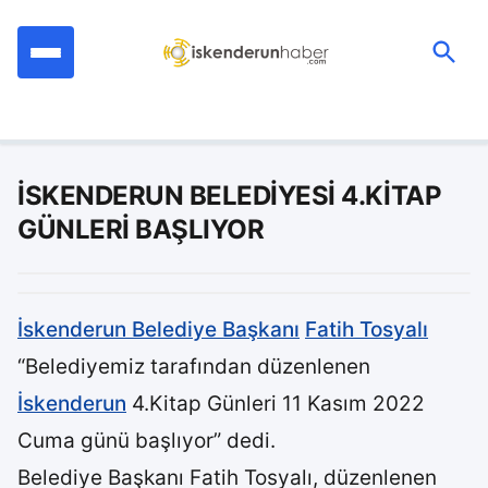
İçeriğe
geç
Ara:
İSKENDERUN BELEDİYESİ 4.KİTAP
GÜNLERİ BAŞLIYOR
İskenderun Belediye Başkanı
Fatih Tosyalı
“Belediyemiz tarafından düzenlenen
İskenderun
4.Kitap Günleri 11 Kasım 2022
Cuma günü başlıyor” dedi.
Belediye Başkanı Fatih Tosyalı, düzenlenen