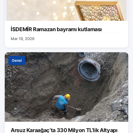
İSDEMİR Ramazan bayramı kutlaması
Mar 19, 2026
Genel
Arsuz Karaağaç’ta 330 Milyon TL’lik Altyapı