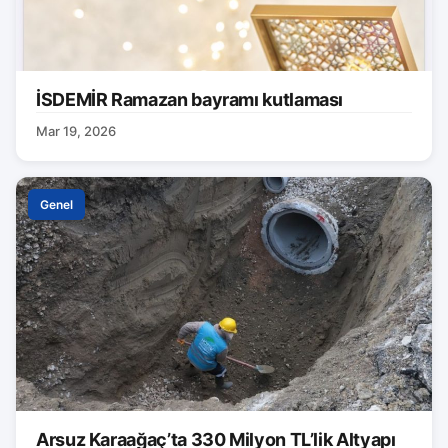
İSDEMİR Ramazan bayramı kutlaması
Mar 19, 2026
Genel
Arsuz Karaağaç’ta 330 Milyon TL’lik Altyapı