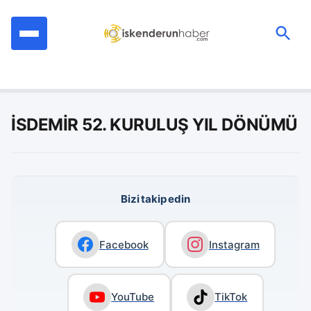
İçeriğe
geç
Ara:
İSDEMİR 52. KURULUŞ YIL DÖNÜMÜ
Bizi takip edin
Facebook
Instagram
YouTube
TikTok