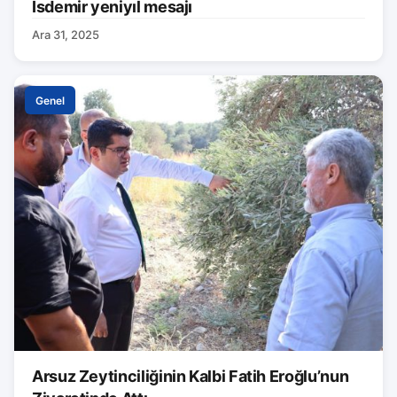
İsdemir yeniyıl mesajı
Ara 31, 2025
Genel
Arsuz Zeytinciliğinin Kalbi Fatih Eroğlu’nun