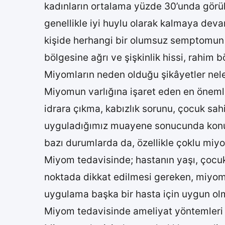
kadınların ortalama yüzde 30’unda görül
genellikle iyi huylu olarak kalmaya de
kişide herhangi bir olumsuz semptomun
bölgesine ağrı ve şişkinlik hissi, rahim
Miyomların neden olduğu şikâyetler nele
Miyomun varlığına işaret eden en önemli 
idrara çıkma, kabızlık sorunu, çocuk sahib
uyguladığımız muayene sonucunda konur.
bazı durumlarda da, özellikle çoklu miy
Miyom tedavisinde; hastanın yaşı, çocu
noktada dikkat edilmesi gereken, miyom t
uygulama başka bir hasta için uygun ol
Miyom tedavisinde ameliyat yöntemleri 