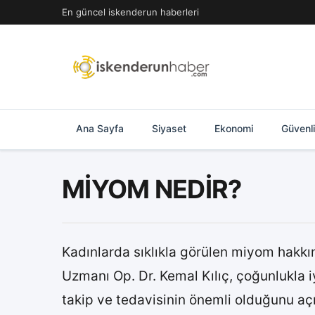
İçeriğe
En güncel iskenderun haberleri
geç
Ana Sayfa
Siyaset
Ekonomi
Güvenl
MİYOM NEDİR?
Kadınlarda sıklıkla görülen miyom hakk
Uzmanı Op. Dr. Kemal Kılıç, çoğunlukla i
takip ve tedavisinin önemli olduğunu aç