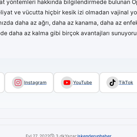
t yöntemleri hakkında bilgilendirmede bulunan Op.
liyat ve vücutta hiçbir kesik izi olmadan vajinal y
mızda daha az ağrı, daha az kanama, daha az enfeks
 daha az kalma gibi birçok avantajları sunuyoruz
Instagram
YouTube
TikTok
Eyl 27, 2022
3 dk
Yazar:
iskenderunhaber