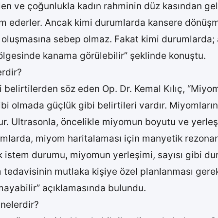
en ve çoğunlukla kadın rahminin düz kasından geli
vam ederler. Ancak kimi durumlarda kansere dönüşm
 oluşmasına sebep olmaz. Fakat kimi durumlarda;
 bölgesinde kanama görülebilir” şeklinde konuştu.
rdir?
belirtilerden söz eden Op. Dr. Kemal Kılıç, “Miyom
i olmada güçlük gibi belirtileri vardır. Miyomların k
 Ultrasonla, öncelikle miyomun boyutu ve yerleşi
omlarda, miyom haritalaması için manyetik rezonan
k istem durumu, miyomun yerleşimi, sayısı gibi du
edavisinin mutlaka kişiye özel planlanması gerekt
mayabilir” açıklamasında bulundu.
nelerdir?