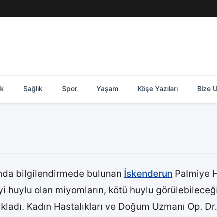
ik
Sağlık
Spor
Yaşam
Köşe Yazıları
Bize U
ında bilgilendirmede bulunan
İskenderun
Palmiye 
yi huylu olan miyomların, kötü huylu görülebileceğ
ıkladı. Kadın Hastalıkları ve Doğum Uzmanı Op. Dr