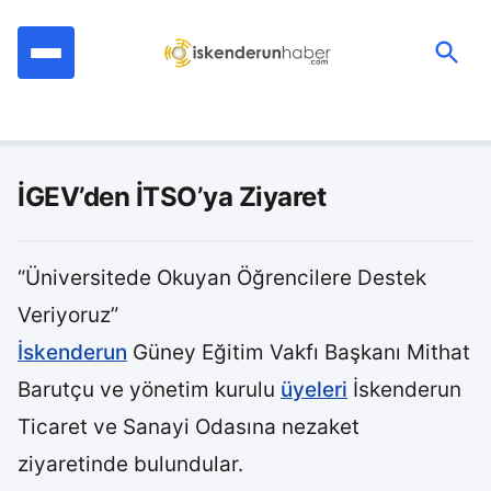
İçeriğe
geç
Ara:
İGEV’den İTSO’ya Ziyaret
“Üniversitede Okuyan Öğrencilere Destek
Veriyoruz”
İskenderun
Güney Eğitim Vakfı Başkanı Mithat
Barutçu ve yönetim kurulu
üyeleri
İskenderun
Ticaret ve Sanayi Odasına nezaket
ziyaretinde bulundular.