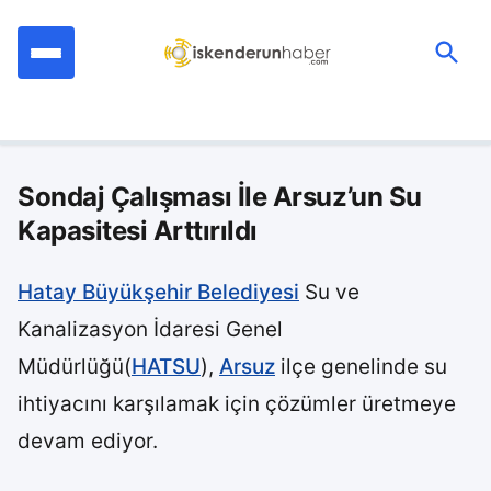
İçeriğe
geç
Ara:
Sondaj Çalışması İle Arsuz’un Su
Kapasitesi Arttırıldı
Hatay Büyükşehir Belediyesi
Su ve
Kanalizasyon İdaresi Genel
Müdürlüğü(
HATSU
),
Arsuz
ilçe genelinde su
ihtiyacını karşılamak için çözümler üretmeye
devam ediyor.