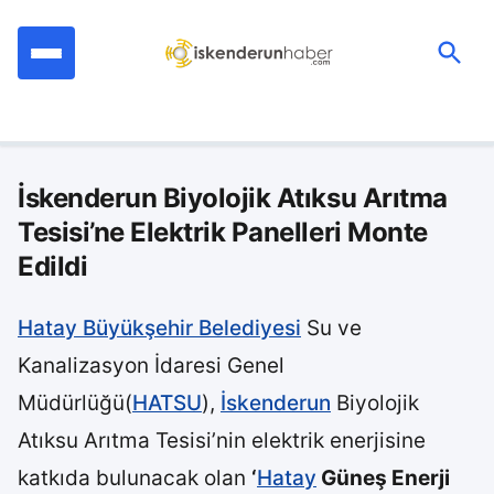
İçeriğe
geç
Ara:
İskenderun Biyolojik Atıksu Arıtma
Tesisi’ne Elektrik Panelleri Monte
Edildi
Hatay Büyükşehir Belediyesi
Su ve
Kanalizasyon İdaresi Genel
Müdürlüğü(
HATSU
),
İskenderun
Biyolojik
Atıksu Arıtma Tesisi’nin elektrik enerjisine
katkıda bulunacak olan
‘
Hatay
Güneş Enerji