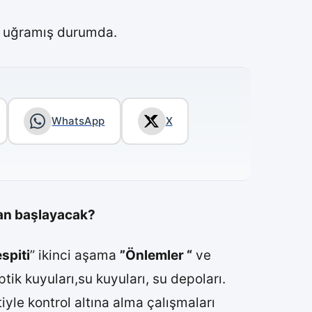
na uğramış durumda.
WhatsApp
X
man
başlayacak?
spiti
” ikinci aşama
”Önlemler “
ve
tik kuyuları,su kuyuları, su depoları.
tiyle kontrol altına alma çalışmaları