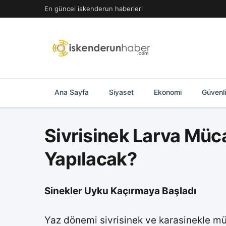
İçeriğe
En güncel iskenderun haberleri
geç
Ana Sayfa
Siyaset
Ekonomi
Güvenl
Sivrisinek Larva Müc
Yapılacak?
Sinekler Uyku Kaçırmaya Başladı
Yaz dönemi sivrisinek ve karasinekle m