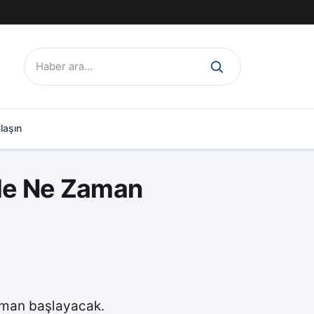
Ara:
laşın
yle Ne Zaman
aman başlayacak.