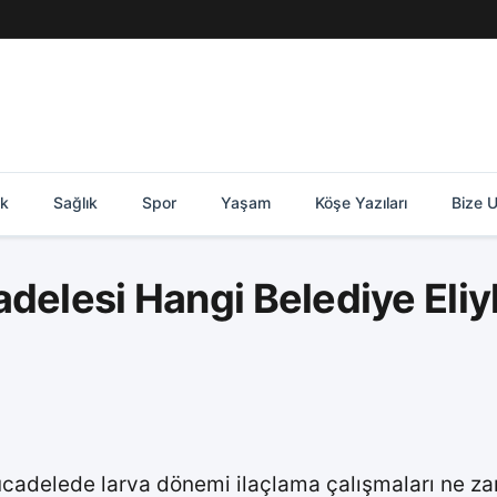
ik
Sağlık
Spor
Yaşam
Köşe Yazıları
Bize U
adelesi Hangi Belediye Eli
ücadelede larva dönemi ilaçlama çalışmaları ne z