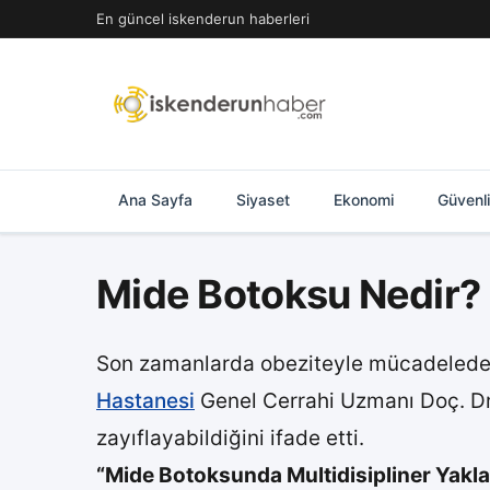
İçeriğe
En güncel iskenderun haberleri
geç
Ana Sayfa
Siyaset
Ekonomi
Güvenl
Mide Botoksu Nedir?
Son zamanlarda obeziteyle mücadelede ö
Hastanesi
Genel Cerrahi Uzmanı Doç. Dr. 
zayıflayabildiğini ifade etti.
“Mide Botoksunda Multidisipliner Yakla