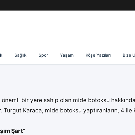
ik
Sağlık
Spor
Yaşam
Köşe Yazıları
Bize U
nemli bir yere sahip olan mide botoksu hakkında 
Turgut Karaca, mide botoksu yaptıranların, 4 ile 
şım Şart”