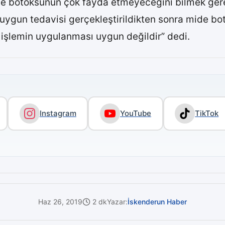
de botoksunun çok fayda etmeyeceğini bilmek gerek
 uygun tedavisi gerçekleştirildikten sonra mide bot
bu işlemin uygulanması uygun değildir” dedi.
Instagram
YouTube
TikTok
Haz 26, 2019
2 dk
Yazar:
İskenderun Haber