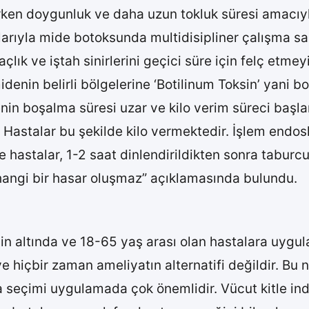
ken doygunluk ve daha uzun tokluk süresi amacıyla
arıyla mide botoksunda multidisipliner çalışma sa
çlık ve iştah sinirlerini geçici süre için felç etm
denin belirli bölgelerine ‘Botilinum Toksin’ yani b
enin boşalma süresi uzar ve kilo verim süreci başla
 Hastalar bu şekilde kilo vermektedir. İşlem endosk
 hastalar, 1-2 saat dinlendirildikten sonra taburcu 
hangi bir hasar oluşmaz” açıklamasında bulundu.
in altında ve 18-65 yaş arası olan hastalara uygul
e hiçbir zaman ameliyatın alternatifi değildir. Bu n
 seçimi uygulamada çok önemlidir. Vücut kitle ind