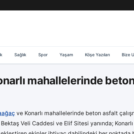
ik
Sağlık
Spor
Yaşam
Köşe Yazıları
Bize U
arlı mahallelerinde beton 
aağaç
ve Konarlı mahallelerinde beton asfalt çalış
ektaş Veli Caddesi ve Elif Sitesi yanında; Konarlı
ekleştiren ekipler ihtiyaç dahilindeki her noktada