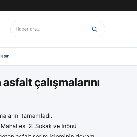
Ara:
laşın
asfalt çalışmalarını
malarını tamamladı.
 Mahallesi 2. Sokak ve İnönü
 beton asfalt serim işleminin devam