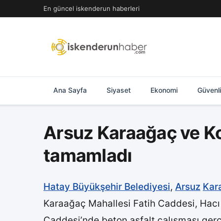
İçeriğe
En güncel iskenderun haberleri
geç
Ana Sayfa
Siyaset
Ekonomi
Güvenl
Arsuz Karaağaç ve Kon
tamamladı
Hatay Büyükşehir Belediyesi
,
Arsuz
Kar
Karaağaç Mahallesi Fatih Caddesi, Hacı B
Caddesi’nde beton asfalt çalışması gerç