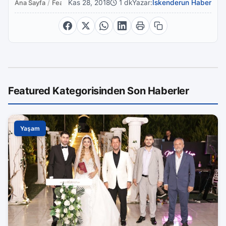
Kas 28, 2018
1 dk
Yazar:
İskenderun Haber
Ana Sayfa
/
Featured
Featured Kategorisinden Son Haberler
Yaşam