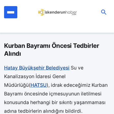
İçeriğe
geç
Ara:
Kurban Bayramı Öncesi Tedbirler
Alındı
Hatay Büyükşehir Belediyesi
Su ve
Kanalizasyon İdaresi Genel
Müdürlüğü(
HATSU
), idrak edeceğimiz Kurban
Bayramı öncesinde içmesuyunun iletilmesi
konusunda herhangi bir sıkıntı yaşanmaması
adına tedbirlerin alındığını bildirdi.