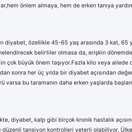
lar,hem önlem almaya, hem de erken tanıya yardım
n diyabet, özellikle 45-65 yaş arasında 3 kat, 65 y
elendirecek belirtiler olmasa da, erişkin dönemde d
çin çok büyük önem taşıyor.Fazla kilo veya ailede d
ndan sonra her üç yılda bir diyabet açısından değ
törü varsa bu taramanın daha erken yaşlarda başlama
kte, diyabet, kalp gibi birçok kronik hastalık açısı
düzenli tansiyon kontrolleri yeterli olabiliyor. Ülk