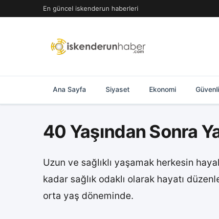
İçeriğe
En güncel iskenderun haberleri
geç
Ana Sayfa
Siyaset
Ekonomi
Güvenl
40 Yaşından Sonra Ya
Uzun ve sağlıklı yaşamak herkesin hayal
kadar sağlık odaklı olarak hayatı düzenlem
orta yaş döneminde.