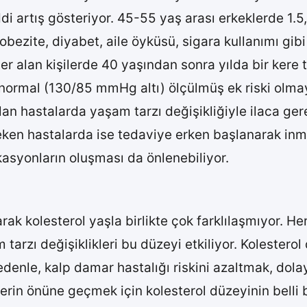
ddi artış gösteriyor. 45-55 yaş arası erkeklerde 1.5
ezite, diyabet, aile öyküsü, sigara kullanımı gibi 
a yer alan kişilerde 40 yaşından sonra yılda bir ke
 normal (130/85 mmHg altı) ölçülmüş ek riski olma
ulan hastalarda yaşam tarzı değişikliğiyle ilaca g
ereken hastalarda ise tedaviye erken başlanarak in
kasyonların oluşması da önlenebiliyor.
ak kolesterol yaşla birlikte çok farklılaşmıyor. He
tarzı değişiklikleri bu düzeyi etkiliyor. Kolesterol
enle, kalp damar hastalığı riskini azaltmak, dolayı
in önüne geçmek için kolesterol düzeyinin belli b