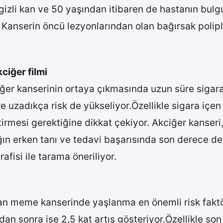
 gizli kan ve 50 yaşından itibaren de hastanın bulg
. Kanserin öncü lezyonlarından olan bağırsak polipl
ciğer filmi
ciğer kanserinin ortaya çıkmasında uzun süre sigara
üre uzadıkça risk de yükseliyor.Özellikle sigara içen 
ktirmesi gerektiğine dikkat çekiyor. Akciğer kanseri
ğın erken tanı ve tedavi başarısında son derece değ
isi ile tarama öneriliyor.
lan meme kanserinde yaşlanma en önemli risk faktö
ndan sonra ise 2,5 kat artış gösteriyor.Özellikle s