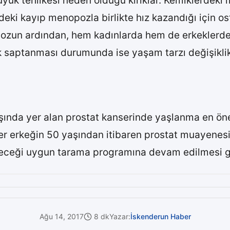
k tehlikesi neden olduğu kırıklar. Kemiklerdeki min
ndeki kayıp menopozla birlikte hız kazandığı için o
pozun ardından, hem kadınlarda hem de erkeklerd
 saptanması durumunda ise yaşam tarzı değişiklikle
şında yer alan prostat kanserinde yaşlanma en öneml
r erkeğin 50 yaşından itibaren prostat muayenesi 
eceği uygun tarama programına devam edilmesi g
Ağu 14, 2017
8 dk
Yazar:
İskenderun Haber