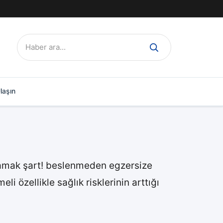
Ara:
laşın
aşamak şart! beslenmeden egzersize
i özellikle sağlık risklerinin arttığı