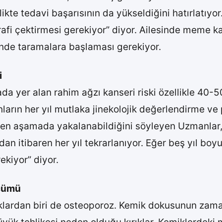
rlikte tedavi başarısının da yükseldiğini hatırlatıy
afi çektirmesi gerekiyor” diyor. Ailesinde meme ka
sinde taramalara başlaması gerekiyor.
i
rada yer alan rahim ağzı kanseri riski özellikle 40-5
nların her yıl mutlaka jinekolojik değerlendirme ve
ken aşamada yakalanabildiğini söyleyen Uzmanlar
an itibaren her yıl tekrarlanıyor. Eğer beş yıl boy
ekiyor” diyor.
lçümü
alıklardan biri de osteoporoz. Kemik dokusunun zam