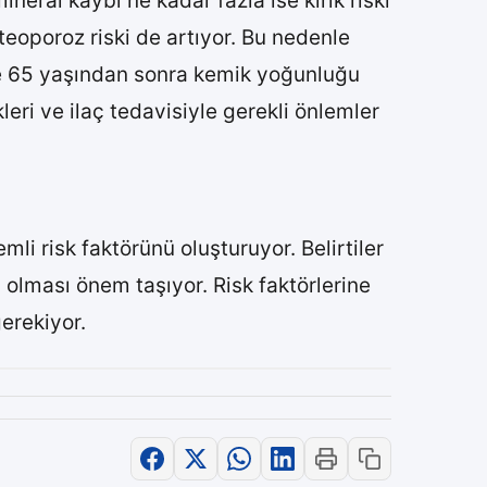
eral kaybı ne kadar fazla ise kırık riski
steoporoz riski de artıyor. Bu nedenle
e 65 yaşından sonra kemik yoğunluğu
ri ve ilaç tedavisiyle gerekli önlemler
i risk faktörünü oluşturuyor. Belirtiler
olması önem taşıyor. Risk faktörlerine
erekiyor.