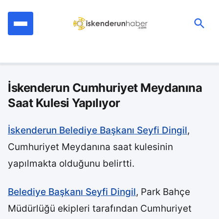
İçeriğe
geç
Ara:
İskenderun Cumhuriyet Meydanına
Saat Kulesi Yapılıyor
İskenderun Belediye Başkanı Seyfi Dingil
,
Cumhuriyet Meydanına saat kulesinin
yapılmakta olduğunu belirtti.
Belediye Başkanı Seyfi Dingil
, Park Bahçe
Müdürlüğü ekipleri tarafından Cumhuriyet