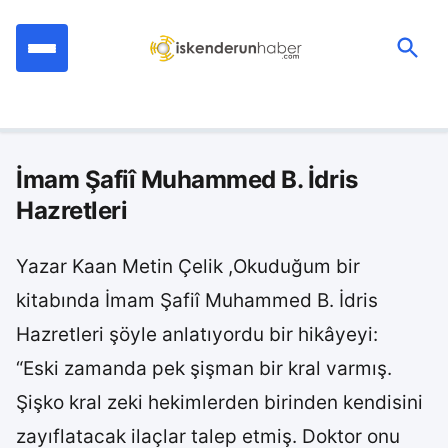
İçeriğe
geç
Ara:
İmam Şafiî Muhammed B. İdris
Hazretleri
Yazar Kaan Metin Çelik ,Okuduğum bir
kitabında İmam Şafiî Muhammed B. İdris
Hazretleri şöyle anlatıyordu bir hikâyeyi:
“Eski zamanda pek şişman bir kral varmış.
Şişko kral zeki hekimlerden birinden kendisini
zayıflatacak ilaçlar talep etmiş. Doktor onu