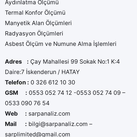
Aydınlatma Ölçümü
Termal Konfor Ölçümü
Manyetik Alan Ölçümleri
Radyasyon Ölçümleri
Asbest Ölçüm ve Numune Alma İşlemleri
Adres :
Çay Mahallesi 99 Sokak No:1 K:4
Daire:7 İskenderun / HATAY
Telefon :
0 326 612 10 30
GSM :
0553 052 74 12 -0553 052 74 09 –
0533 090 76 54
Web :
sarpanaliz.com
Mail :
bilgi@sarpanaliz.com –
sarplimited@gmail.com