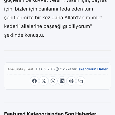
güçlerimize kuvvet versin. Vatan için, Bayrak
için, bizler için canlarını feda eden tüm
şehitlerimize bir kez daha Allah’tan rahmet
kederli ailelerine başsağlığı diliyorum’’
şeklinde konuştu.
Haz 5, 2017
2 dk
Yazar:
İskenderun Haber
Ana Sayfa
/
Featured
Featured Kategorisinden Son Haberler