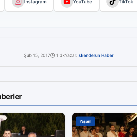
Instagram
YouTube
TikTok
Şub 15, 2017
1 dk
Yazar:
İskenderun Haber
berler
Yaşam