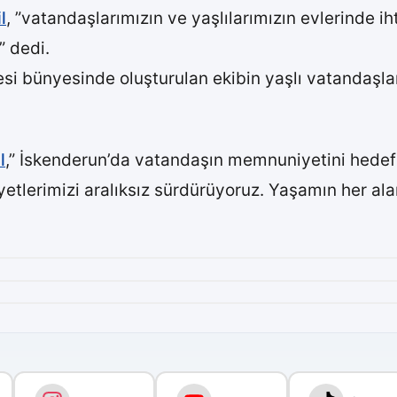
l
, ”vatandaşlarımızın ve yaşlılarımızın evlerinde i
” dedi.
esi bünyesinde oluşturulan ekibin yaşlı vatandaşlar
l
,” İskenderun’da vatandaşın memnuniyetini hedefle
yetlerimizi aralıksız sürdürüyoruz. Yaşamın her al