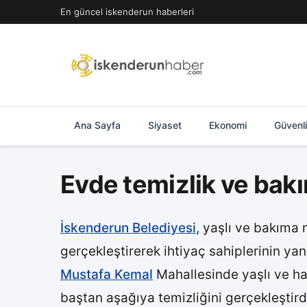
İçeriğe
En güncel iskenderun haberleri
geç
Ana Sayfa
Siyaset
Ekonomi
Güvenl
Evde temizlik ve bak
İskenderun Belediyesi
, yaşlı ve bakıma 
gerçekleştirerek ihtiyaç sahiplerinin y
Mustafa Kemal
Mahallesinde yaşlı ve ha
baştan aşağıya temizliğini gerçekleştird