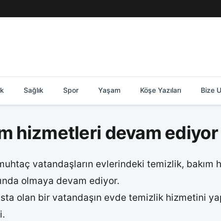
ik
Sağlık
Spor
Yaşam
Köşe Yazıları
Bize U
ım hizmetleri devam ediyor
muhtaç vatandaşların evlerindeki temizlik, bakım hi
anında olmaya devam ediyor.
sta olan bir vatandaşın evde temizlik hizmetini y
i.