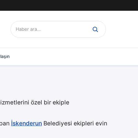
Ara:
laşın
zmetlerini özel bir ekiple
apan
İskenderun
Belediyesi ekipleri evin