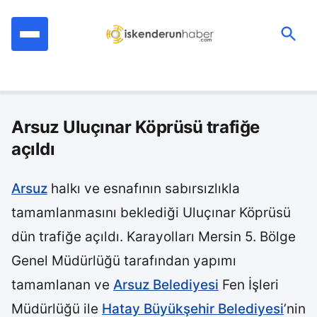
İçeriğe
geç
Ara:
Arsuz Uluçınar Köprüsü trafiğe
açıldı
Arsuz
halkı ve esnafının sabırsızlıkla
tamamlanmasını beklediği Uluçınar Köprüsü
dün trafiğe açıldı. Karayolları Mersin 5. Bölge
Genel Müdürlüğü tarafından yapımı
tamamlanan ve
Arsuz Belediyesi
Fen İşleri
Müdürlüğü ile
Hatay Büyükşehir Belediyesi
’nin