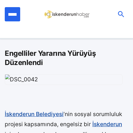
İçeriğe
geç
Ara:
Engelliler Yararına Yürüyüş
Düzenlendi
İskenderun Belediyesi
’nin sosyal sorumluluk
projesi kapsamında, engelsiz bir
İskenderun