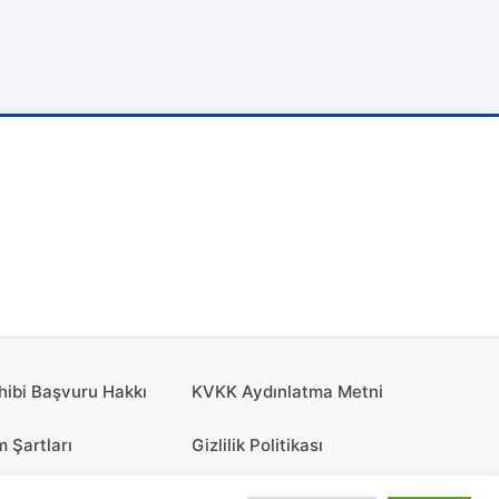
hibi Başvuru Hakkı
KVKK Aydınlatma Metni
m Şartları
Gizlilik Politikası
olitikası
KÜNYE