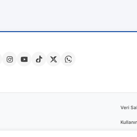
Veri Sa
Kullanı
Çerez P