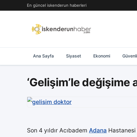
İçeriğe
En güncel iskenderun haberleri
geç
Ana Sayfa
Siyaset
Ekonomi
Güvenl
‘Gelişim’le değişime
Son 4 yıldır Acıbadem
Adana
Hastanesi E