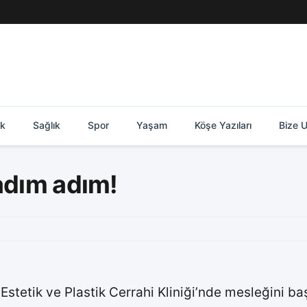
ik
Sağlık
Spor
Yaşam
Köşe Yazıları
Bize U
 adım adım!
stetik ve Plastik Cerrahi Kliniği’nde mesleğini başa