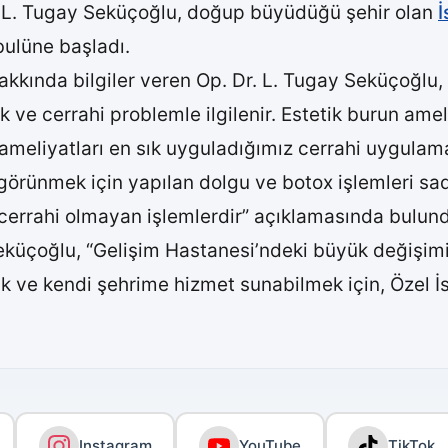
. L. Tugay Seküçoğlu, doğup büyüdüğü şehir olan
İ
ulüne başladı.
kkında bilgiler veren Op. Dr. L. Tugay Seküçoğlu, “
ik ve cerrahi problemle ilgilenir. Estetik burun ame
 ameliyatları en sık uyguladığımız cerrahi uygulama
görünmek için yapılan dolgu ve botox işlemleri sad
cerrahi olmayan işlemlerdir” açıklamasında bulun
eküçoğlu, “Gelişim Hastanesi’ndeki büyük değişim
mak ve kendi şehrime hizmet sunabilmek için, Özel
Instagram
YouTube
TikTok