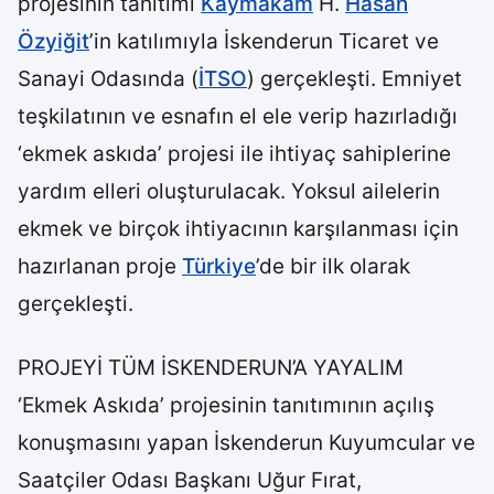
projesinin tanıtımı
Kaymakam
H.
Hasan
Özyiğit
’in katılımıyla İskenderun Ticaret ve
Sanayi Odasında (
İTSO
) gerçekleşti. Emniyet
teşkilatının ve esnafın el ele verip hazırladığı
‘ekmek askıda’ projesi ile ihtiyaç sahiplerine
yardım elleri oluşturulacak. Yoksul ailelerin
ekmek ve birçok ihtiyacının karşılanması için
hazırlanan proje
Türkiye
’de bir ilk olarak
gerçekleşti.
PROJEYİ TÜM İSKENDERUN’A YAYALIM
‘Ekmek Askıda’ projesinin tanıtımının açılış
konuşmasını yapan İskenderun Kuyumcular ve
Saatçiler Odası Başkanı Uğur Fırat,