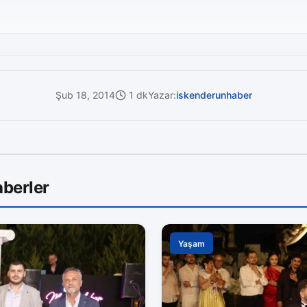
Şub 18, 2014
1 dk
Yazar:
iskenderunhaber
berler
Yaşam