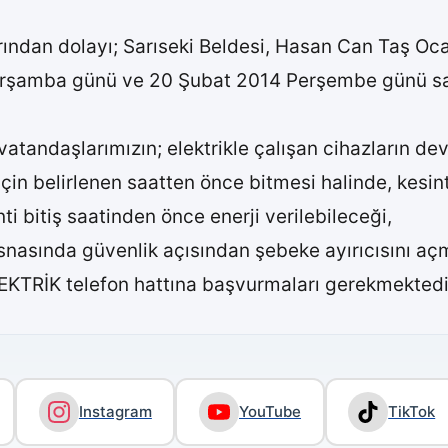
ından dolayı; Sarıseki Beldesi, Hasan Can Taş Oca
rşamba günü ve 20 Şubat 2014 Perşembe günü saat:
vatandaşlarımızın; elektrikle çalışan cihazların de
 için belirlenen saatten önce bitmesi halinde, kesi
i bitiş saatinden önce enerji verilebileceği,
esnasında güvenlik açısından şebeke ayırıcısını açm
LEKTRİK telefon hattına başvurmaları gerekmektedir
Instagram
YouTube
TikTok