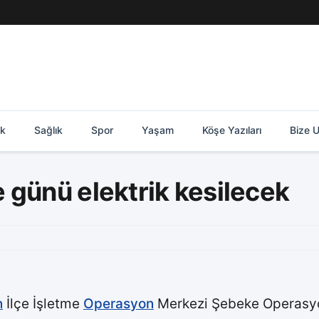
ik
Sağlık
Spor
Yaşam
Köşe Yazıları
Bize U
 günü elektrik kesilecek
n
İlçe İşletme
Operasyon
Merkezi Şebeke Operasyon