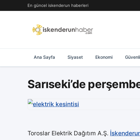
İçeriğe
En güncel iskenderun haberleri
geç
Ana Sayfa
Siyaset
Ekonomi
Güvenl
Sarıseki’de perşembe
Toroslar Elektrik Dağıtım A.Ş.
İskenderu