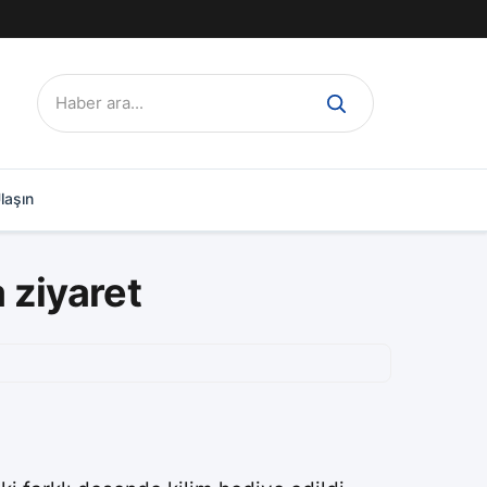
Ara:
laşın
 ziyaret