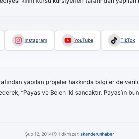
iyesi kilim kursu kursiyerleri tarafından yapılan ik
Instagram
YouTube
TikTok
fından yapılan projeler hakkında bilgiler de veri
erek, “Payas ve Belen iki sancaktır. Payas’ın bun
Şub 12, 2014
1 dk
Yazar:
iskenderunhaber