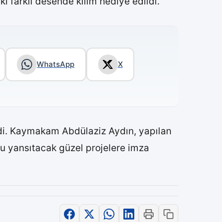
i farklı desende kilim hediye edildi.
WhatsApp
X
ldi. Kaymakam Abdülaziz Aydın, yapılan
u yansıtacak güzel projelere imza