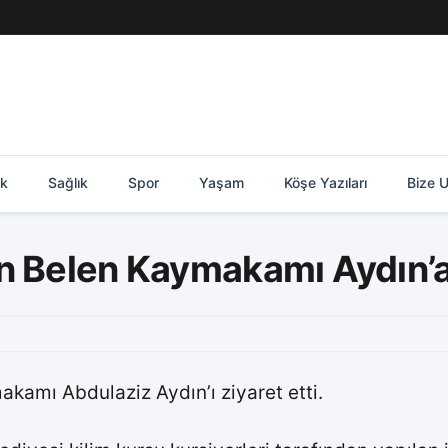
ik
Sağlık
Spor
Yaşam
Köşe Yazıları
Bize U
n Belen Kaymakamı Aydın’a
kamı Abdulaziz Aydın’ı ziyaret etti.