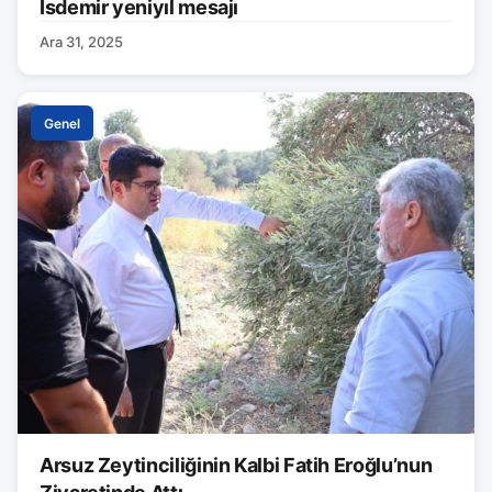
İsdemir yeniyıl mesajı
Ara 31, 2025
Genel
Arsuz Zeytinciliğinin Kalbi Fatih Eroğlu’nun