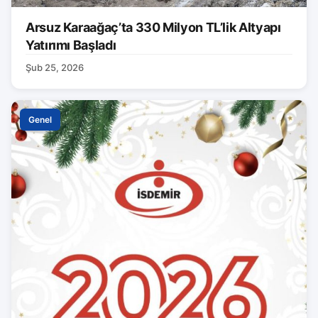
Arsuz Karaağaç’ta 330 Milyon TL’lik Altyapı
Yatırımı Başladı
Şub 25, 2026
Genel