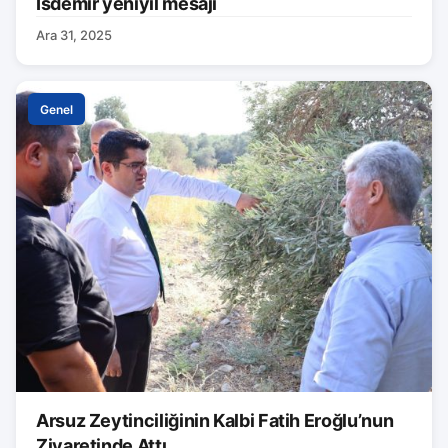
İsdemir yeniyıl mesajı
Ara 31, 2025
Genel
Arsuz Zeytinciliğinin Kalbi Fatih Eroğlu’nun
Ziyaretinde Attı