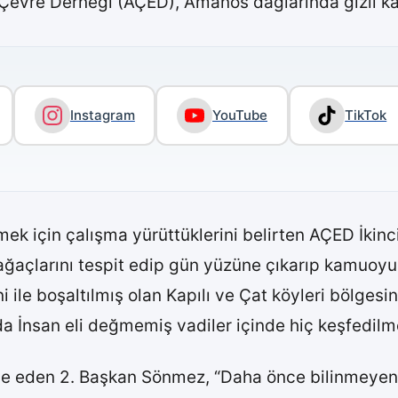
Çevre Derneği (AÇED), Amanos dağlarında gizli kal
Instagram
YouTube
TikTok
etmek için çalışma yürüttüklerini belirten AÇED İk
ğaçlarını tespit edip gün yüzüne çıkarıp kamuoyun
ile boşaltılmış olan Kapılı ve Çat köyleri bölgesinde
rda İnsan eli değmemiş vadiler içinde hiç keşfedilm
fade eden 2. Başkan Sönmez, “Daha önce bilinmeyen