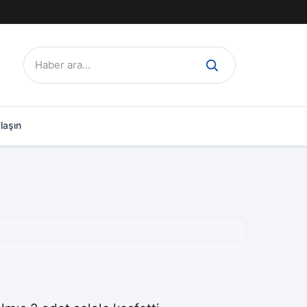
Ara:
laşın