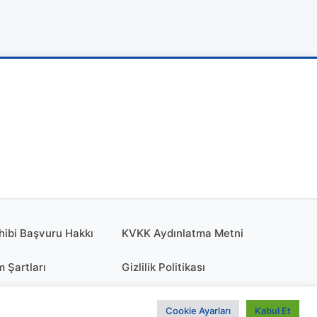
hibi Başvuru Hakkı
KVKK Aydınlatma Metni
m Şartları
Gizlilik Politikası
olitikası
KÜNYE
Cookie Ayarları
Kabul Et