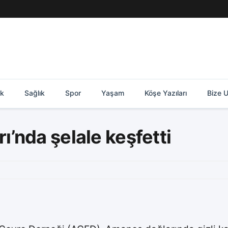
ik
Sağlık
Spor
Yaşam
Köşe Yazıları
Bize U
’nda şelale keşfetti