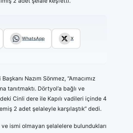
mış 2 adet şelale keşfetti.
WhatsApp
X
inci Başkanı Nazım Sönmez, “Amacımız
a tanıtmaktı. Dörtyol’a bağlı ve
ki Cinli dere ile Kapılı vadileri içinde 4
emiş 2 adet şelaleyle karşılaştık” dedi.
 ve ismi olmayan şelalelere bulundukları