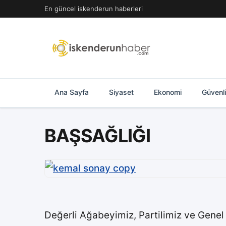
İçeriğe
En güncel iskenderun haberleri
geç
Ana Sayfa
Siyaset
Ekonomi
Güvenl
BAŞSAĞLIĞI
Değerli Ağabeyimiz, Partilimiz ve Gene