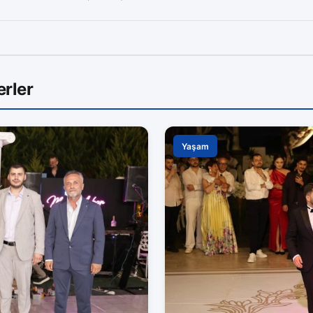
rler
Yaşam