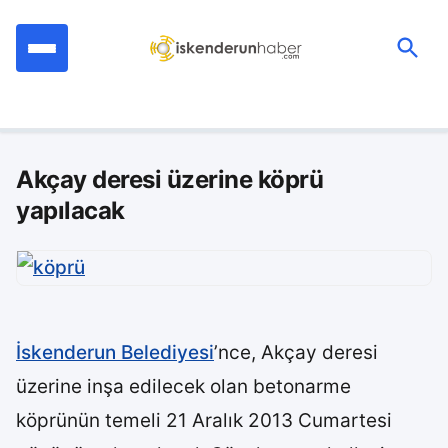
İçeriğe
geç
Ara:
Akçay deresi üzerine köprü
yapılacak
İskenderun Belediyesi
’nce, Akçay deresi
üzerine inşa edilecek olan betonarme
köprünün temeli 21 Aralık 2013 Cumartesi