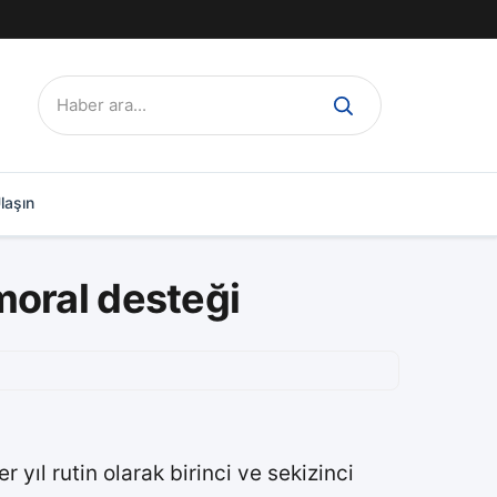
Ara:
laşın
moral desteği
ıl rutin olarak birinci ve sekizinci