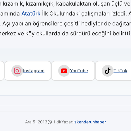
en kızamık, kızamıkçık, kabakulaktan oluşan üçlü v
psamında
Atatürk
İlk Okulu’ndaki çalışmaları izledi.
. Aşı yapılan öğrencilere çeşitli hediyler de dağıt
merkez ve köy okullarda da sürdürüleceğini belirtti
Instagram
YouTube
TikTok
Ara 5, 2013
1 dk
Yazar:
iskenderunhaber