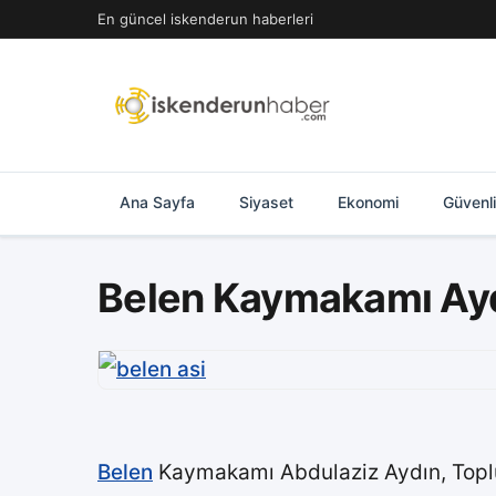
İçeriğe
En güncel iskenderun haberleri
geç
Ana Sayfa
Siyaset
Ekonomi
Güvenl
Belen Kaymakamı Aydı
Belen
Kaymakamı Abdulaziz Aydın, Toplum 