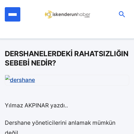
İçeriğe
geç
Ara:
DERSHANELERDEKİ RAHATSIZLIĞIN
SEBEBİ NEDİR?
Yılmaz AKPINAR yazdı..
Dershane yöneticilerini anlamak mümkün
değil..